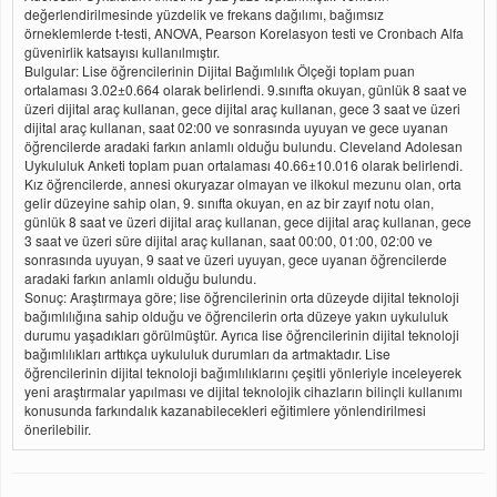
değerlendirilmesinde yüzdelik ve frekans dağılımı, bağımsız
örneklemlerde t-testi, ANOVA, Pearson Korelasyon testi ve Cronbach Alfa
güvenirlik katsayısı kullanılmıştır.
Bulgular: Lise öğrencilerinin Dijital Bağımlılık Ölçeği toplam puan
ortalaması 3.02±0.664 olarak belirlendi. 9.sınıfta okuyan, günlük 8 saat ve
üzeri dijital araç kullanan, gece dijital araç kullanan, gece 3 saat ve üzeri
dijital araç kullanan, saat 02:00 ve sonrasında uyuyan ve gece uyanan
öğrencilerde aradaki farkın anlamlı olduğu bulundu. Cleveland Adolesan
Uykululuk Anketi toplam puan ortalaması 40.66±10.016 olarak belirlendi.
Kız öğrencilerde, annesi okuryazar olmayan ve ilkokul mezunu olan, orta
gelir düzeyine sahip olan, 9. sınıfta okuyan, en az bir zayıf notu olan,
günlük 8 saat ve üzeri dijital araç kullanan, gece dijital araç kullanan, gece
3 saat ve üzeri süre dijital araç kullanan, saat 00:00, 01:00, 02:00 ve
sonrasında uyuyan, 9 saat ve üzeri uyuyan, gece uyanan öğrencilerde
aradaki farkın anlamlı olduğu bulundu.
Sonuç: Araştırmaya göre; lise öğrencilerinin orta düzeyde dijital teknoloji
bağımlılığına sahip olduğu ve öğrencilerin orta düzeye yakın uykululuk
durumu yaşadıkları görülmüştür. Ayrıca lise öğrencilerinin dijital teknoloji
bağımlılıkları arttıkça uykululuk durumları da artmaktadır. Lise
öğrencilerinin dijital teknoloji bağımlılıklarını çeşitli yönleriyle inceleyerek
yeni araştırmalar yapılması ve dijital teknolojik cihazların bilinçli kullanımı
konusunda farkındalık kazanabilecekleri eğitimlere yönlendirilmesi
önerilebilir.