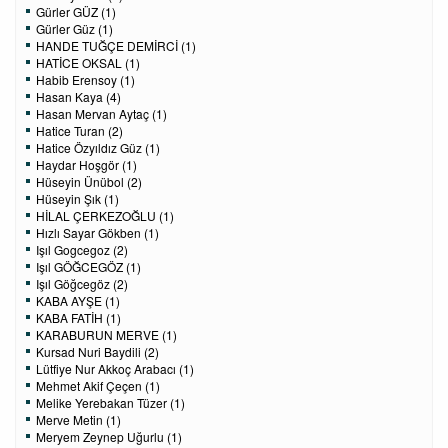
Gürler GÜZ (1)
Gürler Güz (1)
HANDE TUĞÇE DEMİRCİ (1)
HATİCE OKSAL (1)
Habib Erensoy (1)
Hasan Kaya (4)
Hasan Mervan Aytaç (1)
Hatice Turan (2)
Hatice Özyıldız Güz (1)
Haydar Hoşgör (1)
Hüseyin Ünübol (2)
Hüseyin Şık (1)
HİLAL ÇERKEZOĞLU (1)
Hızlı Sayar Gökben (1)
Işıl Gogcegoz (2)
Işıl GÖĞCEGÖZ (1)
Işıl Göğcegöz (2)
KABA AYŞE (1)
KABA FATİH (1)
KARABURUN MERVE (1)
Kursad Nuri Baydili (2)
Lütfiye Nur Akkoç Arabacı (1)
Mehmet Akif Çeçen (1)
Melike Yerebakan Tüzer (1)
Merve Metin (1)
Meryem Zeynep Uğurlu (1)