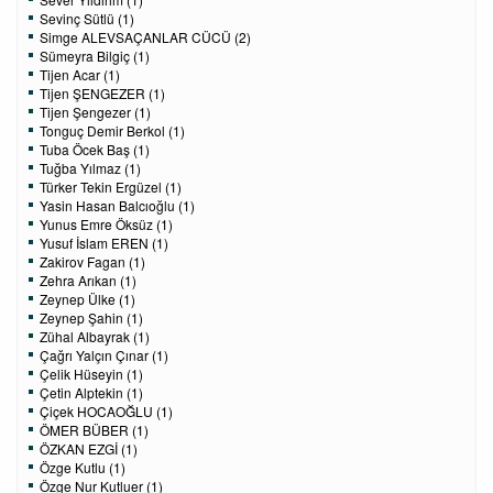
Sevinç Sütlü (1)
Simge ALEVSAÇANLAR CÜCÜ (2)
Sümeyra Bilgiç (1)
Tijen Acar (1)
Tijen ŞENGEZER (1)
Tijen Şengezer (1)
Tonguç Demir Berkol (1)
Tuba Öcek Baş (1)
Tuğba Yılmaz (1)
Türker Tekin Ergüzel (1)
Yasin Hasan Balcıoğlu (1)
Yunus Emre Öksüz (1)
Yusuf İslam EREN (1)
Zakirov Fagan (1)
Zehra Arıkan (1)
Zeynep Ülke (1)
Zeynep Şahin (1)
Zühal Albayrak (1)
Çağrı Yalçın Çınar (1)
Çelik Hüseyin (1)
Çetin Alptekin (1)
Çiçek HOCAOĞLU (1)
ÖMER BÜBER (1)
ÖZKAN EZGİ (1)
Özge Kutlu (1)
Özge Nur Kutluer (1)