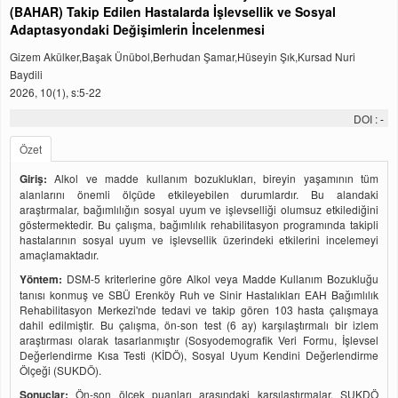
(BAHAR) Takip Edilen Hastalarda İşlevsellik ve Sosyal
Adaptasyondaki Değişimlerin İncelenmesi
Gizem Akülker,Başak Ünübol,Berhudan Şamar,Hüseyin Şık,Kursad Nuri
Baydili
2026, 10(1), s:5-22
DOI :
-
Özet
Giriş:
Alkol ve madde kullanım bozuklukları, bireyin yaşamının tüm
alanlarını önemli ölçüde etkileyebilen durumlardır. Bu alandaki
araştırmalar, bağımlılığın sosyal uyum ve işlevselliği olumsuz etkilediğini
göstermektedir. Bu çalışma, bağımlılık rehabilitasyon programında takipli
hastalarının sosyal uyum ve işlevsellik üzerindeki etkilerini incelemeyi
amaçlamaktadır.
Yöntem:
DSM-5 kriterlerine göre Alkol veya Madde Kullanım Bozukluğu
tanısı konmuş ve SBÜ Erenköy Ruh ve Sinir Hastalıkları EAH Bağımlılık
Rehabilitasyon Merkezi'nde tedavi ve takip gören 103 hasta çalışmaya
dahil edilmiştir. Bu çalışma, ön-son test (6 ay) karşılaştırmalı bir izlem
araştırması olarak tasarlanmıştır (Sosyodemografik Veri Formu, İşlevsel
Değerlendirme Kısa Testi (KİDÖ), Sosyal Uyum Kendini Değerlendirme
Ölçeği (SUKDÖ).
Sonuçlar:
Ön-son ölçek puanları arasındaki karşılaştırmalar, SUKDÖ