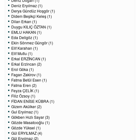
Deniz Doğan (1)
Deniz Eryılmaz (1)
Derya Gündüz Hoşgör (1)
Didem Beşikçi Keleş (1)
Dilan Erkan (1)
Duygu KILIÇ ÖZTAN (1)
EMLU HAKAN (1)
Eda Deligöz (1)
Ekin Sönmez Güngör (1)
Elif Karahan (1)
Elif Mutlu (1)
Erkal ERZİNCAN (1)
Erkal Erzincan (2)
Erol Göka (1)
Fagan Zakirov (1)
Fatma Betül Esen (1)
Fatma Eren (2)
Feyza ÇELİK (1)
Filiz Özsoy (1)
FİDAN ENİSE KÜBRA (1)
Gizem Akülker (2)
Gul Eryılmaz (1)
Gökben Hızlı Sayar (3)
Gözde Masatcıoğlu (1)
Gözde Yüksel (1)
Gül ERYILMAZ (4)
Gül Eryılmaz (2)