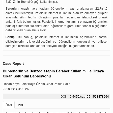
Eylül Zihin Teorisi Ölçeği kullanılmıştır.
Bulgular:
Araştırmaya katılan öğrencilerin yaş ortalamaları 22,7±1,5
olarak belirlenmiştir. Patolojik internet kullanımı olan ve olmayan gruplar
arasında zihin teorisi ölçeğinin puanları açısından istatistiksel olarak
anlamlı fark bulunmuştur. Patolojik internet kullanımı olmayan öğrenciler,
patolojik internet kullanımı olan öğrencilere göre zihin teorisi ölçeğinden
daha yüksek puan almışlardır.
Sonuç:
Bu sonuç, patolojik internet kullanımının öğrencilerin sosyal
etkileşimlerini etkileyebileceğini ve öğrencilerin duygusal ve bilişsel
süreçleri etkin kullanmalarını önleyebileceğini düşündürmektedir.
Case Report
Buprenorfin ve Benzodiazepin Beraber Kullanımı İle Ortaya
Çıkan Solunum Depresyonu
Hasan Kaya,Bolat Kaya Özlem,Cihat Paltun Salih
2018, 2(1), s:22-26
DOI :
10.5455/car.105-1523478964
Özet
PDF