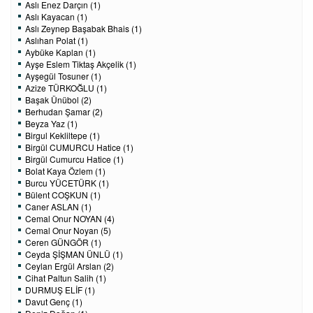
Aslı Enez Darçın (1)
Aslı Kayacan (1)
Aslı Zeynep Başabak Bhais (1)
Aslıhan Polat (1)
Aybüke Kaplan (1)
Ayşe Eslem Tiktaş Akçelik (1)
Ayşegül Tosuner (1)
Azize TÜRKOĞLU (1)
Başak Ünübol (2)
Berhudan Şamar (2)
Beyza Yaz (1)
Birgul Kekliltepe (1)
Birgül CUMURCU Hatice (1)
Birgül Cumurcu Hatice (1)
Bolat Kaya Özlem (1)
Burcu YÜCETÜRK (1)
Bülent COŞKUN (1)
Caner ASLAN (1)
Cemal Onur NOYAN (4)
Cemal Onur Noyan (5)
Ceren GÜNGÖR (1)
Ceyda ŞİŞMAN ÜNLÜ (1)
Ceylan Ergül Arslan (2)
Cihat Paltun Salih (1)
DURMUŞ ELİF (1)
Davut Genç (1)