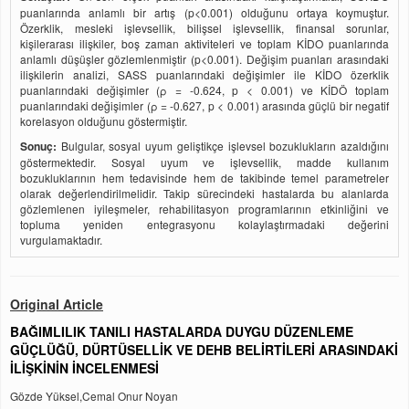
puanlarında anlamlı bir artış (p<0.001) olduğunu ortaya koymuştur.
Özerklik, mesleki işlevsellik, bilişsel işlevsellik, finansal sorunlar,
kişilerarası ilişkiler, boş zaman aktiviteleri ve toplam KİDO puanlarında
anlamlı düşüşler gözlemlenmiştir (p<0.001). Değişim puanları arasındaki
ilişkilerin analizi, SASS puanlarındaki değişimler ile KİDO özerklik
puanlarındaki değişimler (ρ = -0.624, p < 0.001) ve KİDÖ toplam
puanlarındaki değişimler (ρ = -0.627, p < 0.001) arasında güçlü bir negatif
korelasyon olduğunu göstermiştir.
Sonuç:
Bulgular, sosyal uyum geliştikçe işlevsel bozuklukların azaldığını
göstermektedir. Sosyal uyum ve işlevsellik, madde kullanım
bozukluklarının hem tedavisinde hem de takibinde temel parametreler
olarak değerlendirilmelidir. Takip sürecindeki hastalarda bu alanlarda
gözlemlenen iyileşmeler, rehabilitasyon programlarının etkinliğini ve
topluma yeniden entegrasyonu kolaylaştırmadaki değerini
vurgulamaktadır.
Original Article
BAĞIMLILIK TANILI HASTALARDA DUYGU DÜZENLEME
GÜÇLÜĞÜ, DÜRTÜSELLİK VE DEHB BELİRTİLERİ ARASINDAKİ
İLİŞKİNİN İNCELENMESİ
Gözde Yüksel,Cemal Onur Noyan