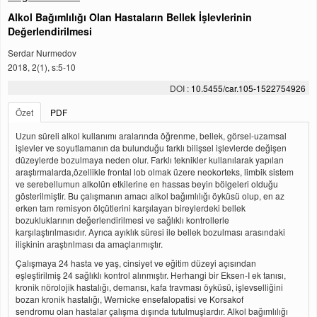
Alkol Bağımlılığı Olan Hastaların Bellek İşlevlerinin
Değerlendirilmesi
Serdar Nurmedov
2018, 2(1), s:5-10
DOI :
10.5455/car.105-1522754926
Özet
PDF
Uzun süreli alkol kullanımı aralarında öğrenme, bellek, görsel-uzamsal
işlevler ve soyutlamanın da bulunduğu farklı bilişsel işlevlerde değişen
düzeylerde bozulmaya neden olur. Farklı teknikler kullanılarak yapılan
araştırmalarda,özellikle frontal lob olmak üzere neokorteks, limbik sistem
ve serebellumun alkolün etkilerine en hassas beyin bölgeleri olduğu
gösterilmiştir. Bu çalışmanın amacı alkol bağımlılığı öyküsü olup, en az
erken tam remisyon ölçütlerini karşılayan bireylerdeki bellek
bozukluklarının değerlendirilmesi ve sağlıklı kontrollerle
karşılaştırılmasıdır. Ayrıca ayıklık süresi ile bellek bozulması arasındaki
ilişkinin araştırılması da amaçlanmıştır.
Çalışmaya 24 hasta ve yaş, cinsiyet ve eğitim düzeyi açısından
eşleştirilmiş 24 sağlıklı kontrol alınmıştır. Herhangi bir Eksen-I ek tanısı,
kronik nörolojik hastalığı, demansı, kafa travması öyküsü, işlevselliğini
bozan kronik hastalığı, Wernicke ensefalopatisi ve Korsakof
sendromu olan hastalar çalışma dışında tutulmuşlardır. Alkol bağımlılığı