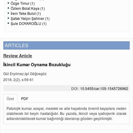
Özge Timur (1)
Özlem Bolat Kaya (1)
İrem Teke Bulut (1)
Şafak Yalçın Şahiner (1)
Şule DOYAROĞLU (1)
ARTICLES
Review Article
İkincil Kumar Oynama Bozukluğu
Gül Eryılmaz,Işıl Göğcegöz
2018, 2(2), s:59-61
DOI :
10.5455/car.105-1545726962
Özet
PDF
Patolojik kumar, sosyal, mesleki ve aile hayatında önemli kayıplara neden
olabilecek bir beyin hastalığıdır. Bu yazıda, ikincil veya iyatrojenik olarak
adlandırılabilecek kumar bağımlılığı davranışı gözden geçirilmiştir.