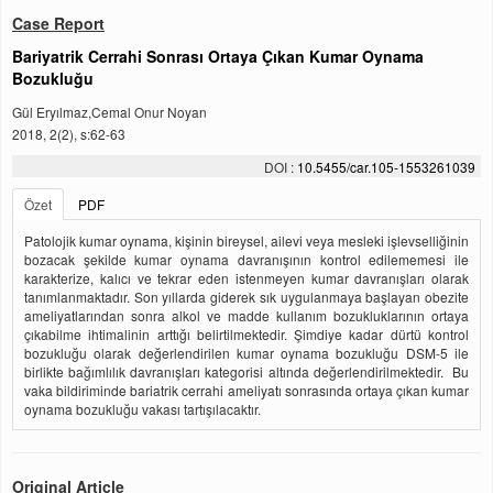
Case Report
Bariyatrik Cerrahi Sonrası Ortaya Çıkan Kumar Oynama
Bozukluğu
Gül Eryılmaz,Cemal Onur Noyan
2018, 2(2), s:62-63
DOI :
10.5455/car.105-1553261039
Özet
PDF
Patolojik kumar oynama, kişinin bireysel, ailevi veya mesleki işlevselliğinin
bozacak şekilde kumar oynama davranışının kontrol edilememesi ile
karakterize, kalıcı ve tekrar eden istenmeyen kumar davranışları olarak
tanımlanmaktadır. Son yıllarda giderek sık uygulanmaya başlayan obezite
ameliyatlarından sonra alkol ve madde kullanım bozukluklarının ortaya
çıkabilme ihtimalinin arttığı belirtilmektedir. Şimdiye kadar dürtü kontrol
bozukluğu olarak değerlendirilen kumar oynama bozukluğu DSM-5 ile
birlikte bağımlılık davranışları kategorisi altında değerlendirilmektedir. Bu
vaka bildiriminde bariatrik cerrahi ameliyatı sonrasında ortaya çıkan kumar
oynama bozukluğu vakası tartışılacaktır.
Original Article