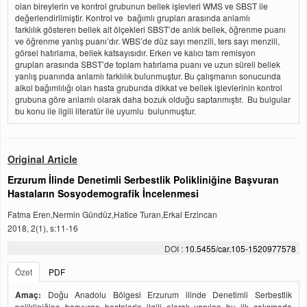
olan bireylerin ve kontrol grubunun bellek işlevleri WMS ve SBST ile
değerlendirilmiştir. Kontrol ve bağımlı grupları arasında anlamlı
farklılık gösteren bellek alt ölçekleri SBST’de anlık bellek, öğrenme puanı
ve öğrenme yanlış puanı’dır. WBS’de düz sayı menzili, ters sayı menzili,
görsel hatırlama, bellek katsayısıdır. Erken ve kalıcı tam remisyon
grupları arasında SBST’de toplam hatırlama puanı ve uzun süreli bellek
yanlış puanında anlamlı farklılık bulunmuştur. Bu çalışmanın sonucunda
alkol bağımlılığı olan hasta grubunda dikkat ve bellek işlevlerinin kontrol
grubuna göre anlamlı olarak daha bozuk olduğu saptanmıştır. Bu bulgular
bu konu ile ilgili literatür ile uyumlu bulunmuştur.
Original Article
Erzurum İlinde Denetimli Serbestlik Polikliniğine Başvuran
Hastaların Sosyodemografik İncelenmesi
Fatma Eren,Nermin Gündüz,Hatice Turan,Erkal Erzincan
2018, 2(1), s:11-16
DOI :
10.5455/car.105-1520977578
Özet
PDF
Amaç:
Doğu Anadolu Bölgesi Erzurum ilinde Denetimli Serbestlik
polikliniğine başvuran hastalarla ilgili olarak yapılan bu ilk çalışmada