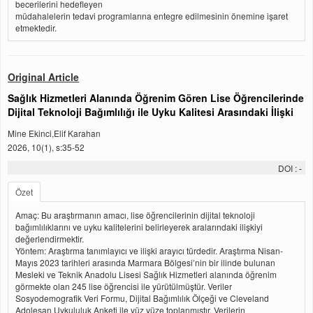
becerilerini hedefleyen
müdahalelerin tedavi programlarına entegre edilmesinin önemine işaret
etmektedir.
Original Article
Sağlık Hizmetleri Alanında Öğrenim Gören Lise Öğrencilerinde
Dijital Teknoloji Bağımlılığı ile Uyku Kalitesi Arasındaki İlişki
Mine Ekinci,Elif Karahan
2026, 10(1), s:35-52
DOI :
-
Özet
Amaç: Bu araştırmanın amacı, lise öğrencilerinin dijital teknoloji
bağımlılıklarını ve uyku kalitelerini belirleyerek aralarındaki ilişkiyi
değerlendirmektir.
Yöntem: Araştırma tanımlayıcı ve ilişki arayıcı türdedir. Araştırma Nisan-
Mayıs 2023 tarihleri arasında Marmara Bölgesi’nin bir ilinde bulunan
Mesleki ve Teknik Anadolu Lisesi Sağlık Hizmetleri alanında öğrenim
görmekte olan 245 lise öğrencisi ile yürütülmüştür. Veriler
Sosyodemografik Veri Formu, Dijital Bağımlılık Ölçeği ve Cleveland
Adolesan Uykululuk Anketi ile yüz yüze toplanmıştır. Verilerin