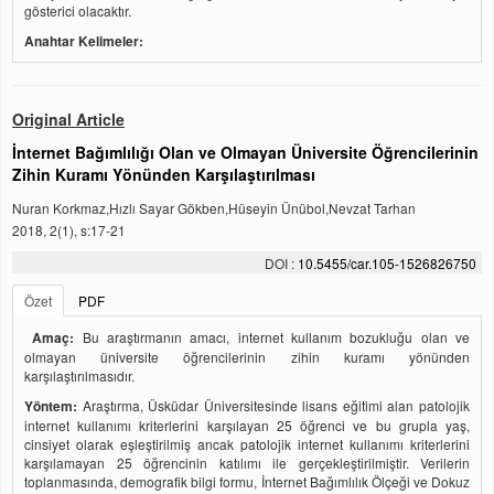
gösterici olacaktır.
Anahtar Kelimeler:
Original Article
İnternet Bağımlılığı Olan ve Olmayan Üniversite Öğrencilerinin
Zihin Kuramı Yönünden Karşılaştırılması
Nuran Korkmaz,Hızlı Sayar Gökben,Hüseyin Ünübol,Nevzat Tarhan
2018, 2(1), s:17-21
DOI :
10.5455/car.105-1526826750
Özet
PDF
Amaç:
Bu araştırmanın amacı, internet kullanım bozukluğu olan ve
olmayan üniversite öğrencilerinin zihin kuramı yönünden
karşılaştırılmasıdır.
Yöntem:
Araştırma, Üsküdar Üniversitesinde lisans eğitimi alan patolojik
internet kullanımı kriterlerini karşılayan 25 öğrenci ve bu grupla yaş,
cinsiyet olarak eşleştirilmiş ancak patolojik internet kullanımı kriterlerini
karşılamayan 25 öğrencinin katılımı ile gerçekleştirilmiştir. Verilerin
toplanmasında, demografik bilgi formu, İnternet Bağımlılık Ölçeği ve Dokuz