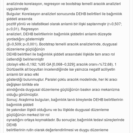
analizinde korelasyon, regresyon ve bootstrap temelli aracılık analizleri
uygulanmıştır.
Bulgular: Korelasyon analizleri sonucunda DEHB belirtileri ile bağımlılık
şiddeti arasında
pozitif yönlü ve istatistiksel olarak anlamlı bir ilişki saptanmıştır (r=0,507;
p<0,01). Regresyon
analizleri, DEHB belirtilerinin bağımlılık şiddetini anlamlı düzeyde
yordadığını göstermiştir
(β=0,509; p<0,001). Bootstrap temelli aracılık analizlerinde, duygusal
düzenleme güçlüğünün
DEHB belirtileri ile bağımlılık şiddeti arasındaki ilişkide tam aracı rol
üstlendiği belirlenmiştir
(dolaylı etki=0,192; %95 GA [0,068–0,329]; aracılık oranı=%72,68). 1
Dürtüsellik alt boyutları incelendiğinde ise yalnızca negatif aciliyetin
anlamlı bir aracı etki
gösterdiği bulunmuştur. Paralel çoklu aracılık modelinde, her iki aracı
değişken birlikte ele
alındığında duygusal düzenleme güçlüğünün baskın aracı mekanizma
olduğu görülmüştür.
Sonuç: Araştırma bulguları, bağımlılık tanılı bireylerde DEHB belirtilerinin
bağımlılık şiddeti
ile yakından ilişkili olduğunu ve bu ilişkide duygusal düzenleme
güçlüğünün merkezi bir rol
oynadığını ortaya koymaktadır. Bu sonuçlar, bağımlılık tedavi süreçlerinde
DEHB
belirtilerinin rutin olarak değerlendirilmesi ve duygu düzenleme