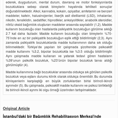
ederek, duygudurum, mental durum, davranış ve motor fonksiyonlarda
bozukluklara sebep olarak bireylerin hayatında tehlikeli sonuçlar
doğurabilmektedir. Alkol, kannabis, kokain, opiyatlar, amfetamin ve benzeri
maddeler, kafein, halusinojenler, liserjik asit dietilamid (LSD), inhalanlar,
nikotin, fensiklidin, sedatifler, hipnotikler, anksiyolitikler, anabolik steroidler,
nitröz oksid bağımlılık oluşturan maddeler arasında sayılabilir (1,2). Madde
kullanım bozukluğu olan hastalarda psikiyatrik bozukluğun görülme sıklığı
2.7 kat daha fazladır. Madde kullanım bozukluğu olan bireylerin %70-
75’inde en az bir psikiyatrik bozukluğun eşlik ettiği bildirilmiştir (2,3). Aynı
zamanda psikiyatrik bozukluklarda madde kullanımının daha sık olduğu
bilinmektedir. Türkiye’de yapılan bir çalışmada şizofrenide psikoaktif
madde kullanımı %3.2, bipolar bozuklukta ise %3.5 olduğu bildirilmiştir.
Aynı çalışmada madde kullanan ve yatarak tedavi gören hastaların
%39’unun psikotik bozukluk, %23’ünün bipolar bozukluk tanısı aldığı
görülmüştür (4).
Madde kullanımına bağlı bozukluklar arasında oldukça sık görülen psikotik
bozukluk veya eştanı durumu klinik olarak oldukça önemlidir. Bu durumda
klinisyenlerin karşılaştığı en büyük zorluklardan birisi birincil-ikincil
ayrımıdır (5). Bu çalışmada, psikoaktif madde kullanımı ve psikoz birlikteliği
ile birincil-ikincil ayrımı iki olgu örneği üzerinden tartışılmaktadır.
Original Article
İstanbul'daki bir Bağımlılık Rehabilitasyon Merkezi'nde