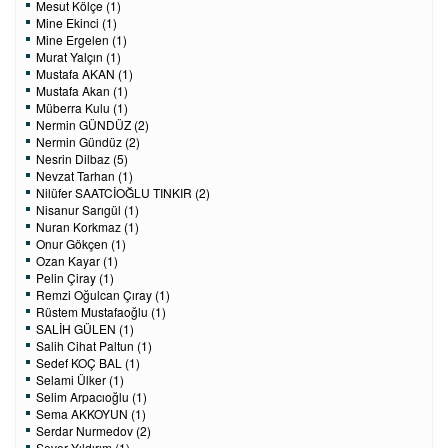
Mesut Kölçe (1)
Mine Ekinci (1)
Mine Ergelen (1)
Murat Yalçın (1)
Mustafa AKAN (1)
Mustafa Akan (1)
Müberra Kulu (1)
Nermin GÜNDÜZ (2)
Nermin Gündüz (2)
Nesrin Dilbaz (5)
Nevzat Tarhan (1)
Nilüfer SAATCİOĞLU TINKIR (2)
Nisanur Sarıgül (1)
Nuran Korkmaz (1)
Onur Gökçen (1)
Ozan Kayar (1)
Pelin Çiray (1)
Remzi Oğulcan Çıray (1)
Rüstem Mustafaoğlu (1)
SALİH GÜLEN (1)
Salih Cihat Paltun (1)
Sedef KOÇ BAL (1)
Selami Ülker (1)
Selim Arpacıoğlu (1)
Sema AKKOYUN (1)
Serdar Nurmedov (2)
Sever Yıldırım (1)