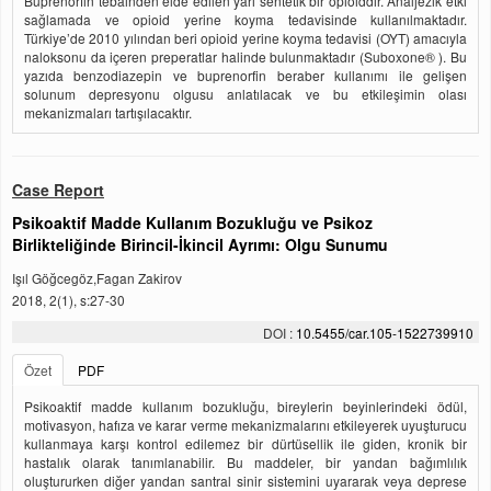
Buprenorfin tebainden elde edilen yarı sentetik bir opioiddir. Analjezik etki
sağlamada ve opioid yerine koyma tedavisinde kullanılmaktadır.
Türkiye’de 2010 yılından beri opioid yerine koyma tedavisi (OYT) amacıyla
naloksonu da içeren preperatlar halinde bulunmaktadır (Suboxone® ). Bu
yazıda benzodiazepin ve buprenorfin beraber kullanımı ile gelişen
solunum depresyonu olgusu anlatılacak ve bu etkileşimin olası
mekanizmaları tartışılacaktır.
Case Report
Psikoaktif Madde Kullanım Bozukluğu ve Psikoz
Birlikteliğinde Birincil-İkincil Ayrımı: Olgu Sunumu
Işıl Göğcegöz,Fagan Zakirov
2018, 2(1), s:27-30
DOI :
10.5455/car.105-1522739910
Özet
PDF
Psikoaktif madde kullanım bozukluğu, bireylerin beyinlerindeki ödül,
motivasyon, hafıza ve karar verme mekanizmalarını etkileyerek uyuşturucu
kullanmaya karşı kontrol edilemez bir dürtüsellik ile giden, kronik bir
hastalık olarak tanımlanabilir. Bu maddeler, bir yandan bağımlılık
oluştururken diğer yandan santral sinir sistemini uyararak veya deprese