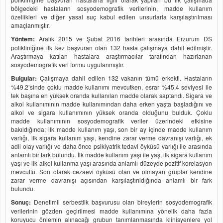
bölgedeki hastaların sosyodemografik verilerinin, madde kullanım
özellikleri ve diğer yasal suç kabul edilen unsurlarla karşılaştırılması
amaçlanmıştır.
Yöntem:
Aralık 2015 ve Şubat 2016 tarihleri arasında Erzurum DS
polikliniğine ilk kez başvuran olan 132 hasta çalışmaya dahil edilmiştir.
Araştırmaya katılan hastalara araştırmacılar tarafından hazırlanan
sosyodemografik veri formu uygulanmıştır.
Bulgular:
Çalışmaya dahil edilen 132 vakanın tümü erkekti. Hastaların
%49.2’sinde çoklu madde kullanımı mevcutken, esrar %45.4 seviyesi ile
tek başına en yüksek oranda kullanılan madde olarak saptandı. Sigara ve
alkol kullanımının madde kullanımından daha erken yaşta başladığını ve
alkol ve sigara kullanımının yüksek oranda olduğunu bulduk. Çoklu
madde kullanımının sosyodemografik veriler üzerindeki etkisine
bakıldığında; ilk madde kullanım yaşı, son bir ay içinde madde kullanım
varlığı, ilk sigara kullanım yaşı, kendine zarar verme davranışı varlığı, ek
adli olay varlığı ve daha önce psikiyatrik tedavi öyküsü varlığı ile arasında
anlamlı bir fark bulundu. İlk madde kullanım yaşı ile yaş, ilk sigara kullanım
yaşı ve ilk alkol kullanma yaşı arasında anlamlı düzeyde pozitif korelasyon
mevcuttu. Son olarak cezaevi öyküsü olan ve olmayan gruplar kendine
zarar verme davranışı açısından karşılaştırıldığında anlamlı bir fark
bulundu.
Sonuç:
Denetimli serbestlik başvurusu olan bireylerin sosyodemografik
verilerinin gözden geçirilmesi madde kullanımına yönelik daha fazla
koruyucu önlemin alınacağı grubun tanımlanmasında klinisyenlere yol