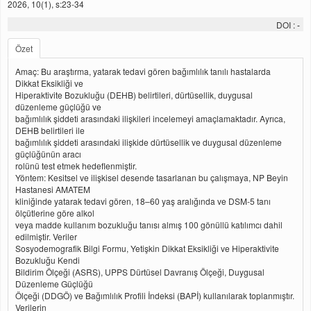
2026, 10(1), s:23-34
DOI :
-
Özet
Amaç: Bu araştırma, yatarak tedavi gören bağımlılık tanılı hastalarda
Dikkat Eksikliği ve
Hiperaktivite Bozukluğu (DEHB) belirtileri, dürtüsellik, duygusal
düzenleme güçlüğü ve
bağımlılık şiddeti arasındaki ilişkileri incelemeyi amaçlamaktadır. Ayrıca,
DEHB belirtileri ile
bağımlılık şiddeti arasındaki ilişkide dürtüsellik ve duygusal düzenleme
güçlüğünün aracı
rolünü test etmek hedeflenmiştir.
Yöntem: Kesitsel ve ilişkisel desende tasarlanan bu çalışmaya, NP Beyin
Hastanesi AMATEM
kliniğinde yatarak tedavi gören, 18–60 yaş aralığında ve DSM-5 tanı
ölçütlerine göre alkol
veya madde kullanım bozukluğu tanısı almış 100 gönüllü katılımcı dahil
edilmiştir. Veriler
Sosyodemografik Bilgi Formu, Yetişkin Dikkat Eksikliği ve Hiperaktivite
Bozukluğu Kendi
Bildirim Ölçeği (ASRS), UPPS Dürtüsel Davranış Ölçeği, Duygusal
Düzenleme Güçlüğü
Ölçeği (DDGÖ) ve Bağımlılık Profili İndeksi (BAPİ) kullanılarak toplanmıştır.
Verilerin