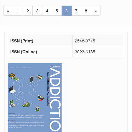
«
1
2
3
4
5
6
7
8
»
ISSN (Print)
2548-0715
ISSN (Online)
3023-6185