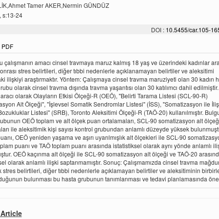
LİK,Ahmet Tamer AKER,Nermin GÜNDÜZ
, s:13-24
DOI :
10.5455/car.105-1
PDF
 çalışmanın amacı cinsel travmaya maruz kalmış 18 yaş ve üzerindeki kadınlar ar
nrası stres belirtileri, diğer tıbbi nedenlerle açıklanamayan belirtiler ve aleksitimi
ki ilişkiyi araştırmaktır. Yöntem: Çalışmaya cinsel travma maruziyeti olan 30 kadın h
grubu olarak cinsel travma dışında travma yaşantısı olan 30 katılımcı dahil edilmiştir.
aracı olarak Olayların Etkisi Ölçeği-R (OEÖ), "Belirti Tarama Listesi (SCL-90-R)
syon Alt Ölçeği", "İşlevsel Somatik Sendromlar Listesi" (İSS), "Somatizasyon ile İlişk
ozukluklar Listesi" (SRB), Toronto Aleksitimi Ölçeği-R (TAÖ-20) kullanılmıştır. Bulgu
ubunun OEÖ toplam ve alt ölçek puan ortalamaları, SCL-90 somatizasyon alt ölçeğ
ları ile aleksitimik kişi sayısı kontrol grubundan anlamlı düzeyde yüksek bulunmuş
uanı, OEÖ yeniden yaşama ve aşırı uyarılmışlık alt ölçekleri ile SCL-90 somatizasyo
oplam puanı ve TAÖ toplam puanı arasında istatistiksel olarak aynı yönde anlamlı ili
tur. OEÖ kaçınma alt ölçeği ile SCL-90 somatizasyon alt ölçeği ve TAÖ-20 arasın
iksel olarak anlamlı ilişki saptanmamıştır. Sonuç: Çalışmamızda cinsel travma mağdu
 stres belirtileri, diğer tıbbi nedenlerle açıklamayan belirtiler ve aleksitiminin birbirl
 olduğunun bulunması bu hasta grubunun tanımlanması ve tedavi planlamasında önem
Article