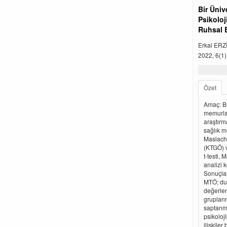
Bir Üniv
Psikoloj
Ruhsal B
Erkal ER
2022, 6(1)
Özet
Amaç: Bu
memurlar
araştırm
sağlık m
Maslach 
(KTGÖ) v
t-testi,
analizi k
Sonuçlar
MTÖ; duy
değerlen
grupları
saptanmış
psikoloji
ilişkile