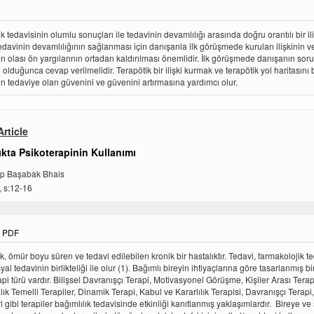
k tedavisinin olumlu sonuçları ile tedavinin devamlılığı arasında doğru orantılı bir ili
Tedavinin devamlılığının sağlanması için danışanla ilk görüşmede kurulan ilişkinin v
n olası ön yargılarının ortadan kaldırılması önemlidir. İlk görüşmede danışanın soru
lduğunca cevap verilmelidir. Terapötik bir ilişki kurmak ve terapötik yol haritasını 
n tedaviye olan güvenini ve güvenini artırmasına yardımcı olur.
rticle
ıkta Psikoterapinin Kullanımı
ep Başabak Bhais
, s:12-16
PDF
k, ömür boyu süren ve tedavi edilebilen kronik bir hastalıktır. Tedavi, farmakolojik t
al tedavinin birlikteliği ile olur (1). Bağımlı bireyin ihtiyaçlarına göre tasarlanmış b
rapi türü vardır. Bilişsel Davranışçı Terapi, Motivasyonel Görüşme, Kişiler Arası Terap
ık Temelli Terapiler, Dinamik Terapi, Kabul ve Kararlılık Terapisi, Davranışçı Terapi,
i gibi terapiler bağımlılık tedavisinde etkinliği kanıtlanmış yaklaşımlardır. Bireye v