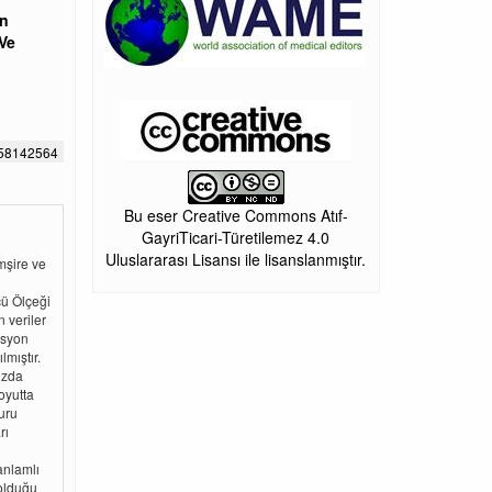
ın
 Ve
658142564
Bu eser Creative Commons Atıf-
GayriTicari-Türetilemez 4.0
Uluslararası Lisansı ile lisanslanmıştır.
mşire ve
ü Ölçeği
 veriler
asyon
lmıştır.
ızda
oyutta
uru
rı
anlamlı
 olduğu