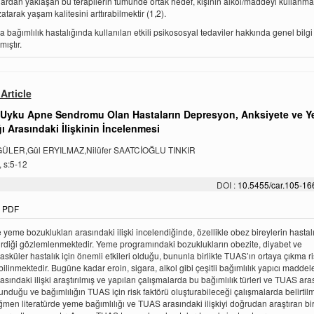
çılardan yaklaşan bu terapilerin tümünde ortak hedef, kişinin alkol/maddeyi kullanma
atarak yaşam kalitesini arttırabilmektir (1,2).
a bağımlılık hastalığında kullanılan etkili psikososyal tedaviler hakkında genel bilg
ıştır.
Article
ı Uyku Apne Sendromu Olan Hastaların Depresyon, Anksiyete ve 
ı Arasındaki İlişkinin İncelenmesi
 GÜLER,Gül ERYILMAZ,Nilüfer SAATCİOĞLU TINKIR
, s:5-12
DOI :
10.5455/car.105-1
PDF
yeme bozuklukları arasındaki ilişki incelendiğinde, özellikle obez bireylerin hastal
irdiği gözlemlenmektedir. Yeme programındaki bozuklukların obezite, diyabet ve
asküler hastalık için önemli etkileri olduğu, bununla birlikte TUAS’ın ortaya çıkma ri
 bilinmektedir. Bugüne kadar eroin, sigara, alkol gibi çeşitli bağımlılık yapıcı maddel
sındaki ilişki araştırılmış ve yapılan çalışmalarda bu bağımlılık türleri ve TUAS ara
lunduğu ve bağımlılığın TUAS için risk faktörü oluşturabileceği çalışmalarda belirtilmi
men literatürde yeme bağımlılığı ve TUAS arasındaki ilişkiyi doğrudan araştıran bi