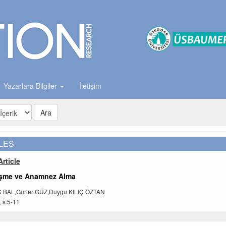
Yazarlara Bilgiler
İletişim
Ara
LES
rticle
üşme ve Anamnez Alma
 BAL,Gürler GÜZ,Duygu KILIÇ ÖZTAN
, s:5-11