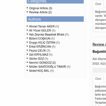
Categories
Özet
Original Article (3)
Bağımlılı
Review Article (2)
vardır. 
Authors
danışanı
mümkün o
Ahmet Tamer AKER (1)
danışanı
Ali Yücel GÜLER (1)
Aslı Zeynep Başabak Bhais (1)
Bülent COŞKUN (1)
Duygu KILIÇ ÖZTAN (1)
Review A
Erkal ERZİNCAN (1)
Feyza ÇELİK (1)
Bağımlıl
Gül ERYILMAZ (1)
Gürler GÜZ (1)
Aslı Zeyn
Nermin GÜNDÜZ (2)
2022, 6(2)
Nilüfer SAATCİOĞLU TINKIR (1)
Sedef KOÇ BAL (1)
Özet
Bağımlılı
psikososy
farklı te
Farkındal
Terapiler