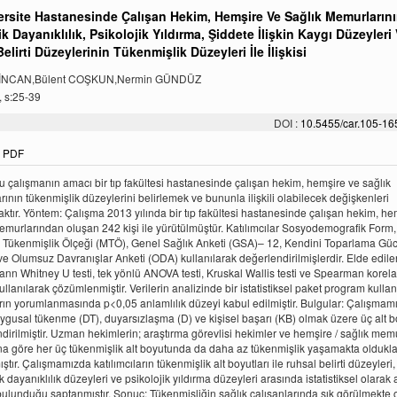
ersite Hastanesinde Çalışan Hekim, Hemşire Ve Sağlık Memurların
ik Dayanıklılık, Psikolojik Yıldırma, Şiddete İlişkin Kaygı Düzeyleri
elirti Düzeylerinin Tükenmişlik Düzeyleri İle İlişkisi
ZİNCAN,Bülent COŞKUN,Nermin GÜNDÜZ
, s:25-39
DOI :
10.5455/car.105-1
PDF
 çalışmanın amacı bir tıp fakültesi hastanesinde çalışan hekim, hemşire ve sağlık
ının tükenmişlik düzeylerini belirlemek ve bununla ilişkili olabilecek değişkenleri
aktır. Yöntem: Çalışma 2013 yılında bir tıp fakültesi hastanesinde çalışan hekim, he
emurlarından oluşan 242 kişi ile yürütülmüştür. Katılımcılar Sosyodemografik Form,
Tükenmişlik Ölçeği (MTÖ), Genel Sağlık Anketi (GSA)– 12, Kendini Toparlama Güc
e Olumsuz Davranışlar Anketi (ODA) kullanılarak değerlendirilmişlerdir. Elde edilen
 Mann Whitney U testi, tek yönlü ANOVA testi, Kruskal Wallis testi ve Spearman korel
ullanılarak çözümlenmiştir. Verilerin analizinde bir istatistiksel paket program kullanı
ın yorumlanmasında p<0,05 anlamlılık düzeyi kabul edilmiştir. Bulgular: Çalışmam
gusal tükenme (DT), duyarsızlaşma (D) ve kişisel başarı (KB) olmak üzere üç alt b
dirilmiştir. Uzman hekimlerin; araştırma görevlisi hekimler ve hemşire / sağlık mem
na göre her üç tükenmişlik alt boyutunda da daha az tükenmişlik yaşamakta oldukla
tır. Çalışmamızda katılımcıların tükenmişlik alt boyutları ile ruhsal belirti düzeyleri,
k dayanıklılık düzeyleri ve psikolojik yıldırma düzeyleri arasında istatistiksel olarak 
r bulunduğu saptanmıştır. Sonuç: Tükenmişliğin sağlık çalışanlarında sık görülmekte