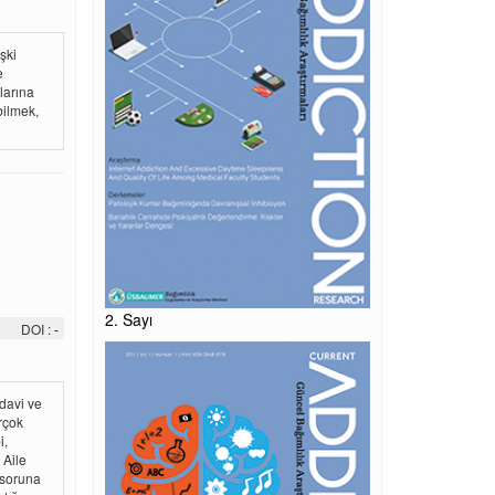
şki
e
larına
bilmek,
2. Sayı
DOI :
-
edavi ve
irçok
i,
 Aile
e soruna