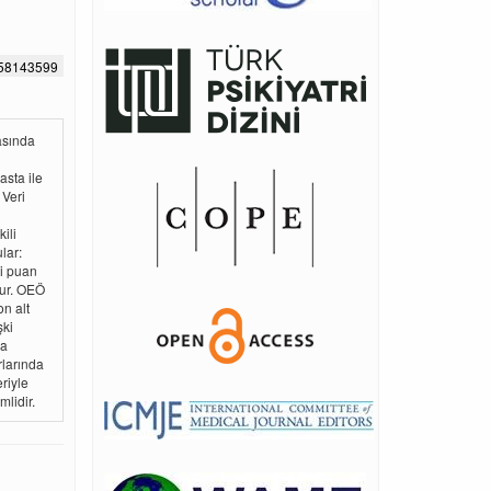
658143599
asında
asta ile
 Veri
ili
lar:
i puan
tur. OEÖ
n alt
şki
da
rlarında
eriyle
lidir.