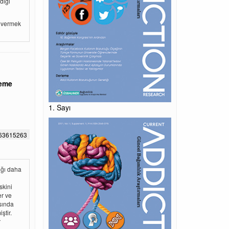
dığı
i vermek
Yeme
1. Sayı
663615263
ığı daha
skini
er ve
sında
ştir.
r