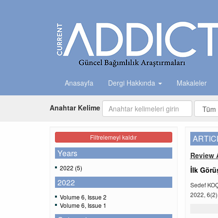
Anasayfa
Dergi Hakkında
Makaleler
Anahtar Kelime
Filtrelemeyi kaldır
ARTIC
Years
Review A
2022 (5)
İlk Gör
2022
Sedef KOÇ
2022, 6(2)
Volume 6, Issue 2
Volume 6, Issue 1