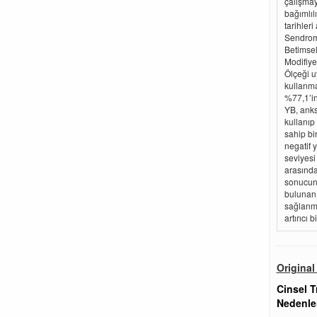
çalışmay
bağımlıl
tarihler
Sendromu
Betimsel
Modifiye
Ölçeği u
kullanma
%77,1’in
YB, anks
kullanıp
sahip bi
negatif 
seviyesi
arasında
sonucuna
bulunan 
sağlanma
artırıcı 
Original 
Cinsel T
Nedenler