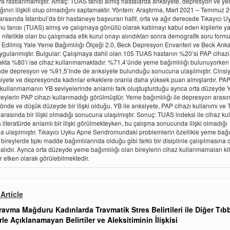
a rastlanmamıştır. Amaç: TUAS tanısı almış hastalarda anksiyete, depresyon ve y
ığının ilişkili olup olmadığını saptamaktır. Yöntem: Araştırma, Mart 2021 – Temmuz 
i arasında İstanbul’da bir hastaneye başvuran hafif, orta ve ağır derecede Tıkayıcı 
 tanısı (TUAS) almış ve çalışmaya gönüllü olarak katılmayı kabul eden kişilerle yap
 nitelikte olan bu çalışmada etik kurul onayı alındıktan sonra demografik soru formu
 Edilmiş Yale Yeme Bağımlılığı Ölçeği 2.0, Beck Depresyon Envanteri ve Beck Anks
ygulanmıştır. Bulgular: Çalışmaya dahil olan 105 TUAS hastanın %20’si PAP cihazı
kta %80’i ise cihaz kullanmamaktadır. %71,4’ünde yeme bağımlılığı bulunuyorken
de depresyon ve %91,5’inde de anksiyete bulunduğu sonucuna ulaşılmıştır. Cinsi
iyete ve depresyonda kadınlar erkeklere oranla daha yüksek puan almışlardır. PAP
 kullanmamanın YB seviyelerinde anlamlı fark oluştuşturduğu ayrıca orta düzeyde 
reylerin PAP cihazı kullanmadığı görülmüştür. Yeme bağımlılığı ile depresyon arası
yönde ve düşük düzeyde bir ilişki olduğu, YB ile anksiyete, PAP cihazı kullanımı ve
 arasında bir ilişki olmadığı sonucuna ulaşılmıştır. Sonuç: TUAS indeksi ile cihaz ku
 literatürde anlamlı bir ilişki görülmekteyken, bu çalışma sonucunda ilişki olmadığı
 ulaşılmıştır. Tıkayıcı Uyku Apne Sendromundaki problemlerin özellikle yeme bağım
bireylerde tıpkı madde bağımlılarında olduğu gibi farklı bir disiplinle çalışılmasına 
lıdır. Ayrıca orta düzeyde yeme bağımlılığı olan bireylerin cihaz kullanmamaları ki
bir etken olarak görülebilmektedir.
Article
ravma Mağduru Kadınlarda Travmatik Stres Belirtileri ile Diğer Tıbb
le Açıklanamayan Belirtiler ve Aleksitiminin İlişkisi