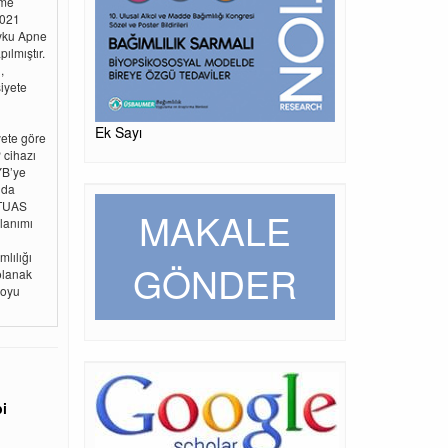
eme
2021
Uyku Apne
ılmıştır.
,
iyete
Ek Sayı
yete göre
 cihazı
YB’ye
nda
 TUAS
MAKALE
llanımı
lılığı
GÖNDER
olanak
loyu
i