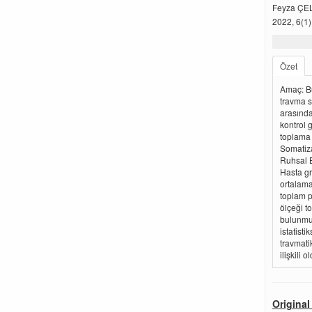
Feyza ÇE
2022, 6(1)
Özet
Amaç: Bu
travma so
arasında
kontrol 
toplama 
Somatiza
Ruhsal B
Hasta gr
ortalama
toplam p
ölçeği t
bulunmuş
istatist
travmatik
ilişkili
Original 