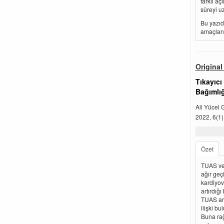
farklı a
süreyi uz
Bu yazıd
amaçlanm
Original 
Tıkayıc
Bağımlığ
Ali Yücel
2022, 6(1)
Özet
TUAS ve 
ağır geç
kardiyov
artırdığı
TUAS ara
ilişki bu
Buna rağ