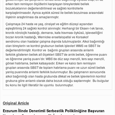
erken tam remisyon ölçütlerini karşılayan bireylerdeki bellek
bozukluklarının değerlendirilmesi ve sağlıklı kontrollerle
karşılaştırılmasıdır. Ayrıca ayıklık süresi ile bellek bozulması arasındaki
ilişkinin araştırılması da amaçlanmıştır.
Çalışmaya 24 hasta ve yaş, cinsiyet ve eğitim düzeyi açısından
eşleştirilmiş 24 sağlıklı kontrol alınmıştır. Herhangi bir Eksen-I ek tanısı,
kronik nörolojik hastalığı, demansı, kafa travması öyküsü, işlevselliğini
bozan kronik hastalığı, Wernicke ensefalopatisi ve Korsakof
sendromu olan hastalar çalışma dışında tutulmuşlardır. Alkol bağımlılığı
olan bireylerin ve kontrol grubunun bellek işlevleri WMS ve SBST ile
değerlendirilmiştir. Kontrol ve bağımlı grupları arasında anlamlı
farklılık gösteren bellek alt ölçekleri SBST’de anlık bellek, öğrenme puanı
ve öğrenme yanlış puanı’dır. WBS’de düz sayı menzili, ters sayı menzili,
görsel hatırlama, bellek katsayısıdır. Erken ve kalıcı tam remisyon
grupları arasında SBST’de toplam hatırlama puanı ve uzun süreli bellek
yanlış puanında anlamlı farklılık bulunmuştur. Bu çalışmanın sonucunda
alkol bağımlılığı olan hasta grubunda dikkat ve bellek işlevlerinin kontrol
grubuna göre anlamlı olarak daha bozuk olduğu saptanmıştır. Bu bulgular
bu konu ile ilgili literatür ile uyumlu bulunmuştur.
Original Article
Erzurum İlinde Denetimli Serbestlik Polikliniğine Başvuran