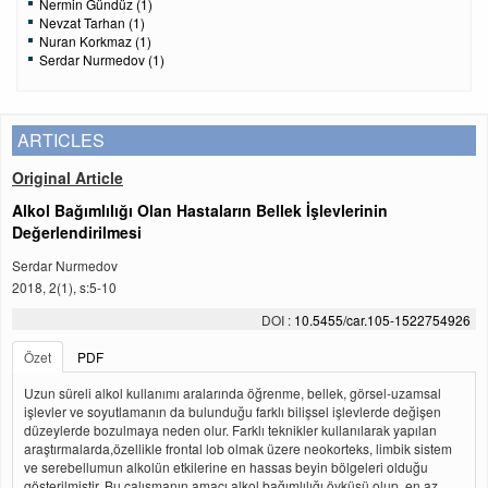
Nermin Gündüz (1)
Nevzat Tarhan (1)
Nuran Korkmaz (1)
Serdar Nurmedov (1)
ARTICLES
Original Article
Alkol Bağımlılığı Olan Hastaların Bellek İşlevlerinin
Değerlendirilmesi
Serdar Nurmedov
2018, 2(1), s:5-10
DOI :
10.5455/car.105-1522754926
Özet
PDF
Uzun süreli alkol kullanımı aralarında öğrenme, bellek, görsel-uzamsal
işlevler ve soyutlamanın da bulunduğu farklı bilişsel işlevlerde değişen
düzeylerde bozulmaya neden olur. Farklı teknikler kullanılarak yapılan
araştırmalarda,özellikle frontal lob olmak üzere neokorteks, limbik sistem
ve serebellumun alkolün etkilerine en hassas beyin bölgeleri olduğu
gösterilmiştir. Bu çalışmanın amacı alkol bağımlılığı öyküsü olup, en az