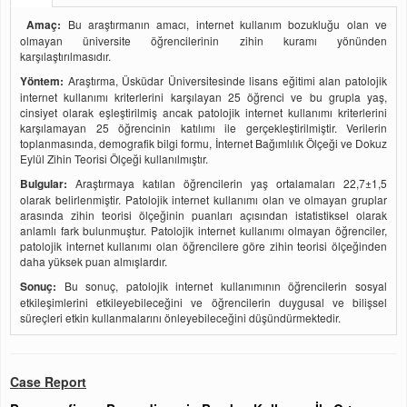
Amaç:
Bu araştırmanın amacı, internet kullanım bozukluğu olan ve
olmayan üniversite öğrencilerinin zihin kuramı yönünden
karşılaştırılmasıdır.
Yöntem:
Araştırma, Üsküdar Üniversitesinde lisans eğitimi alan patolojik
internet kullanımı kriterlerini karşılayan 25 öğrenci ve bu grupla yaş,
cinsiyet olarak eşleştirilmiş ancak patolojik internet kullanımı kriterlerini
karşılamayan 25 öğrencinin katılımı ile gerçekleştirilmiştir. Verilerin
toplanmasında, demografik bilgi formu, İnternet Bağımlılık Ölçeği ve Dokuz
Eylül Zihin Teorisi Ölçeği kullanılmıştır.
Bulgular:
Araştırmaya katılan öğrencilerin yaş ortalamaları 22,7±1,5
olarak belirlenmiştir. Patolojik internet kullanımı olan ve olmayan gruplar
arasında zihin teorisi ölçeğinin puanları açısından istatistiksel olarak
anlamlı fark bulunmuştur. Patolojik internet kullanımı olmayan öğrenciler,
patolojik internet kullanımı olan öğrencilere göre zihin teorisi ölçeğinden
daha yüksek puan almışlardır.
Sonuç:
Bu sonuç, patolojik internet kullanımının öğrencilerin sosyal
etkileşimlerini etkileyebileceğini ve öğrencilerin duygusal ve bilişsel
süreçleri etkin kullanmalarını önleyebileceğini düşündürmektedir.
Case Report