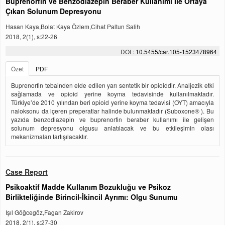
Buprenorfin ve Benzodiazepin Beraber Kullanımı İle Ortaya
Çıkan Solunum Depresyonu
Hasan Kaya,Bolat Kaya Özlem,Cihat Paltun Salih
2018, 2(1), s:22-26
DOI :
10.5455/car.105-1523478964
Özet
PDF
Buprenorfin tebainden elde edilen yarı sentetik bir opioiddir. Analjezik etki
sağlamada ve opioid yerine koyma tedavisinde kullanılmaktadır.
Türkiye’de 2010 yılından beri opioid yerine koyma tedavisi (OYT) amacıyla
naloksonu da içeren preperatlar halinde bulunmaktadır (Suboxone® ). Bu
yazıda benzodiazepin ve buprenorfin beraber kullanımı ile gelişen
solunum depresyonu olgusu anlatılacak ve bu etkileşimin olası
mekanizmaları tartışılacaktır.
Case Report
Psikoaktif Madde Kullanım Bozukluğu ve Psikoz
Birlikteliğinde Birincil-İkincil Ayrımı: Olgu Sunumu
Işıl Göğcegöz,Fagan Zakirov
2018, 2(1), s:27-30