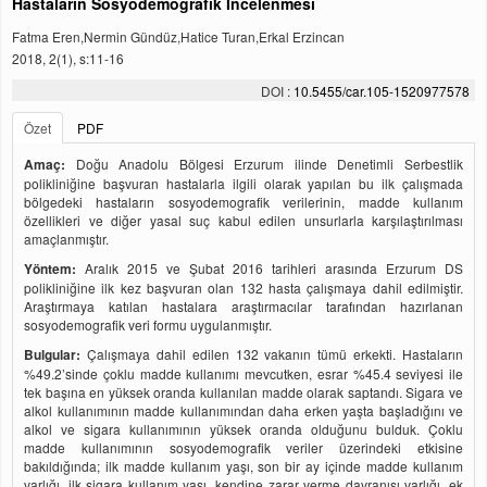
Hastaların Sosyodemografik İncelenmesi
Fatma Eren,Nermin Gündüz,Hatice Turan,Erkal Erzincan
2018, 2(1), s:11-16
DOI :
10.5455/car.105-1520977578
Özet
PDF
Amaç:
Doğu Anadolu Bölgesi Erzurum ilinde Denetimli Serbestlik
polikliniğine başvuran hastalarla ilgili olarak yapılan bu ilk çalışmada
bölgedeki hastaların sosyodemografik verilerinin, madde kullanım
özellikleri ve diğer yasal suç kabul edilen unsurlarla karşılaştırılması
amaçlanmıştır.
Yöntem:
Aralık 2015 ve Şubat 2016 tarihleri arasında Erzurum DS
polikliniğine ilk kez başvuran olan 132 hasta çalışmaya dahil edilmiştir.
Araştırmaya katılan hastalara araştırmacılar tarafından hazırlanan
sosyodemografik veri formu uygulanmıştır.
Bulgular:
Çalışmaya dahil edilen 132 vakanın tümü erkekti. Hastaların
%49.2’sinde çoklu madde kullanımı mevcutken, esrar %45.4 seviyesi ile
tek başına en yüksek oranda kullanılan madde olarak saptandı. Sigara ve
alkol kullanımının madde kullanımından daha erken yaşta başladığını ve
alkol ve sigara kullanımının yüksek oranda olduğunu bulduk. Çoklu
madde kullanımının sosyodemografik veriler üzerindeki etkisine
bakıldığında; ilk madde kullanım yaşı, son bir ay içinde madde kullanım
varlığı, ilk sigara kullanım yaşı, kendine zarar verme davranışı varlığı, ek