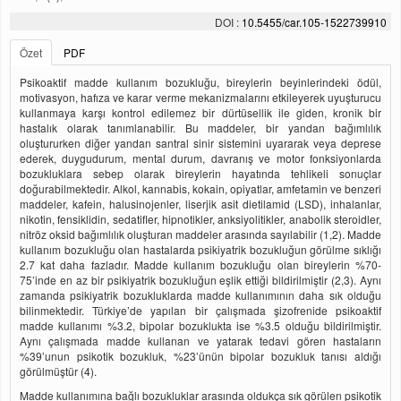
DOI :
10.5455/car.105-1522739910
Özet
PDF
Psikoaktif madde kullanım bozukluğu, bireylerin beyinlerindeki ödül,
motivasyon, hafıza ve karar verme mekanizmalarını etkileyerek uyuşturucu
kullanmaya karşı kontrol edilemez bir dürtüsellik ile giden, kronik bir
hastalık olarak tanımlanabilir. Bu maddeler, bir yandan bağımlılık
oluştururken diğer yandan santral sinir sistemini uyararak veya deprese
ederek, duygudurum, mental durum, davranış ve motor fonksiyonlarda
bozukluklara sebep olarak bireylerin hayatında tehlikeli sonuçlar
doğurabilmektedir. Alkol, kannabis, kokain, opiyatlar, amfetamin ve benzeri
maddeler, kafein, halusinojenler, liserjik asit dietilamid (LSD), inhalanlar,
nikotin, fensiklidin, sedatifler, hipnotikler, anksiyolitikler, anabolik steroidler,
nitröz oksid bağımlılık oluşturan maddeler arasında sayılabilir (1,2). Madde
kullanım bozukluğu olan hastalarda psikiyatrik bozukluğun görülme sıklığı
2.7 kat daha fazladır. Madde kullanım bozukluğu olan bireylerin %70-
75’inde en az bir psikiyatrik bozukluğun eşlik ettiği bildirilmiştir (2,3). Aynı
zamanda psikiyatrik bozukluklarda madde kullanımının daha sık olduğu
bilinmektedir. Türkiye’de yapılan bir çalışmada şizofrenide psikoaktif
madde kullanımı %3.2, bipolar bozuklukta ise %3.5 olduğu bildirilmiştir.
Aynı çalışmada madde kullanan ve yatarak tedavi gören hastaların
%39’unun psikotik bozukluk, %23’ünün bipolar bozukluk tanısı aldığı
görülmüştür (4).
Madde kullanımına bağlı bozukluklar arasında oldukça sık görülen psikotik