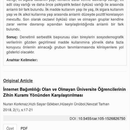
adli olay varlığı ve daha önce psikiyatrik tedavi öyküsü varlığı ile arasında
anlamlı bir fark bulundu. İlk madde kullanım yaşı ile yaş, ilk sigara kullanım
yaşı ve ilk alkol kullanma yaşı arasında anlamlı düzeyde pozitif korelasyon
mevcuttu. Son olarak cezaevi öyküsü olan ve olmayan gruplar kendine
zarar verme davranışı açısından karşılaştırıldığında anlamlı bir fark
bulundu.
Sonuç:
Denetimli serbestlik başvurusu olan bireylerin sosyodemografik
verilerinin gözden geçirilmesi madde kullanımına yönelik daha fazla
koruyucu önlemin alınacağı grubun tanımlanmasında klinisyenlere yol
gösterici olacaktır.
Anahtar Kelimeler:
Original Article
İnternet Bağımlılığı Olan ve Olmayan Üniversite Öğrencilerinin
Zihin Kuramı Yönünden Karşılaştırılması
Nuran Korkmaz,Hızlı Sayar Gökben,Hüseyin Ünübol,Nevzat Tarhan
2018, 2(1), s:17-21
DOI :
10.5455/car.105-1526826750
Özet
PDF