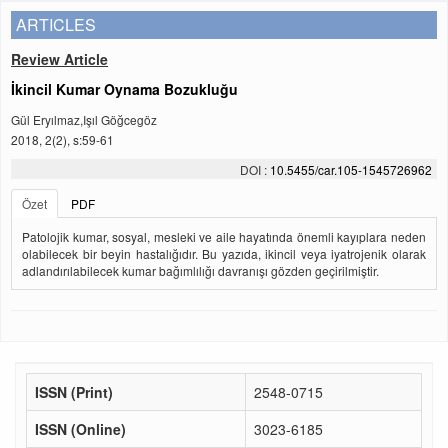
ARTICLES
Review Article
İkincil Kumar Oynama Bozukluğu
Gül Eryılmaz,Işıl Göğcegöz
2018, 2(2), s:59-61
DOI :
10.5455/car.105-1545726962
Özet
PDF
Patolojik kumar, sosyal, mesleki ve aile hayatında önemli kayıplara neden
olabilecek bir beyin hastalığıdır. Bu yazıda, ikincil veya iyatrojenik olarak
adlandırılabilecek kumar bağımlılığı davranışı gözden geçirilmiştir.
ISSN (Print)
2548-0715
ISSN (Online)
3023-6185