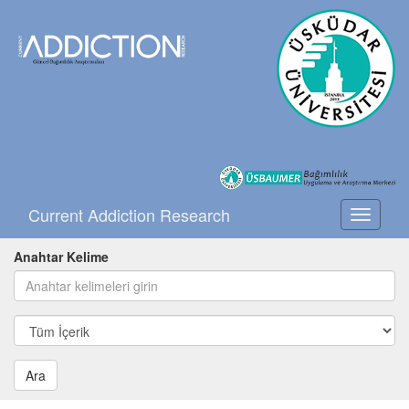
Current Addiction Research
Toggle
navigati
Anahtar Kelime
Ara