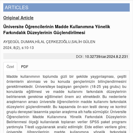
ARTICLES
Original Article
Üniversite Öğrencilerinin Madde Kullanımına Yönelik
Farkındalık Düzeylerinin Güçlendirilmesi
AYŞEGÜL DUMAN,HİLAL ÇERKEZOĞLU,SALİH GÜLEN
2024, 8(2), s:10-13
DOI :
10.32739/car.2024.8.2.231
Özet
PDF
Madde kullanımının toplumda gizli bir şekilde yaygınlaşması, çeşitli
önlemlerin alınması ve bu konuda gençlerimizin bilinçlendirmesini
gerektirmektedir. Üniversiteye başlayan gençlerin (18-25 yaş grubu) bu
konularda eğitilmesi ve madde kullanımı farkındalık düzeylerinin
belirlenerek gerekirse eğitilmeleri önem arz etmektedir. Bu nedenlerle
araştırmanın amacı üniversite öğrencilerinin madde kullanımı farkındalık
düzeylerini güçlendirmektir. Bu kapsamda ön-son testli deney ve kontrol
gruplu deneysel tasarımla yapılan araştırma altı hafta sürmüştür. Üniversite
Öğrencilerinin Madde Kullanımına Yönelik Farkındalık Düzeylerinin
Belirlenmesi ölçeği kullanılarak toplanan veriler SPSS paket programı
yardımıyla T-testi uygulanarak analiz edilmiştir. Elde edilen verilere göre;
üniversite öğrencilerinin madde kullanımına yönelik farkındalık