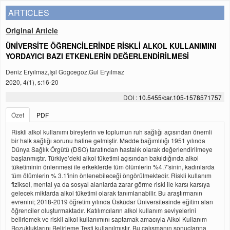
ARTICLES
Original Article
ÜNİVERSİTE ÖĞRENCİLERİNDE RİSKLİ ALKOL KULLANIMINI
YORDAYICI BAZI ETKENLERİN DEĞERLENDİRİLMESİ
Deniz Eryılmaz,Işıl Gogcegoz,Gul Eryılmaz
2020, 4(1), s:16-20
DOI :
10.5455/car.105-1578571757
Özet
PDF
Riskli alkol kullanımı bireylerin ve toplumun ruh sağlığı açısından önemli
bir halk sağlığı sorunu haline gelmiştir. Madde bağımlılığı 1951 yılında
Dünya Sağlık Örgütü (DSO) tarafından hastalık olarak değerlendirilmeye
başlanmıştır. Türkiye’deki alkol tüketimi açısından bakıldığında alkol
tüketiminin önlenmesi ile erkeklerde tüm ölümlerin %4.7'sinin, kadınlarda
tüm ölümlerin % 3.1'inin önlenebileceği öngörülmektedir. Riskli kullanım
fiziksel, mental ya da sosyal alanlarda zarar görme riski ile karsı karsıya
gelecek miktarda alkol tüketimi olarak tanımlanabilir. Bu araştırmanın
evrenini; 2018-2019 öğretim yılında Üsküdar Üniversitesinde eğitim alan
öğrenciler oluşturmaktadır. Katılımcıların alkol kullanım seviyelerini
belirlemek ve riskli alkol kullanımını saptamak amacıyla Alkol Kullanım
Bozukluklarını Belirleme Testi kullanılmıştır. Bu çalışmanın sonuçlarına