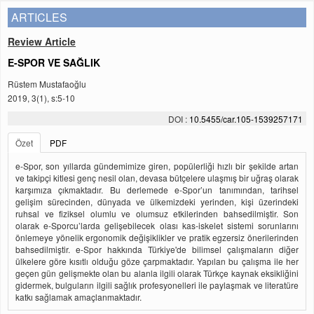
ARTICLES
Review Article
E-SPOR VE SAĞLIK
Rüstem Mustafaoğlu
2019, 3(1), s:5-10
DOI :
10.5455/car.105-1539257171
Özet
PDF
e-Spor, son yıllarda gündemimize giren, popülerliği hızlı bir şekilde artan
ve takipçi kitlesi genç nesil olan, devasa bütçelere ulaşmış bir uğraş olarak
karşımıza çıkmaktadır. Bu derlemede e-Spor’un tanımından, tarihsel
gelişim sürecinden, dünyada ve ülkemizdeki yerinden, kişi üzerindeki
ruhsal ve fiziksel olumlu ve olumsuz etkilerinden bahsedilmiştir. Son
olarak e-Sporcu’larda gelişebilecek olası kas-iskelet sistemi sorunlarını
önlemeye yönelik ergonomik değişiklikler ve pratik egzersiz önerilerinden
bahsedilmiştir. e-Spor hakkında Türkiye'de bilimsel çalışmaların diğer
ülkelere göre kısıtlı olduğu göze çarpmaktadır. Yapılan bu çalışma ile her
geçen gün gelişmekte olan bu alanla ilgili olarak Türkçe kaynak eksikliğini
gidermek, bulguların ilgili sağlık profesyonelleri ile paylaşmak ve literatüre
katkı sağlamak amaçlanmaktadır.