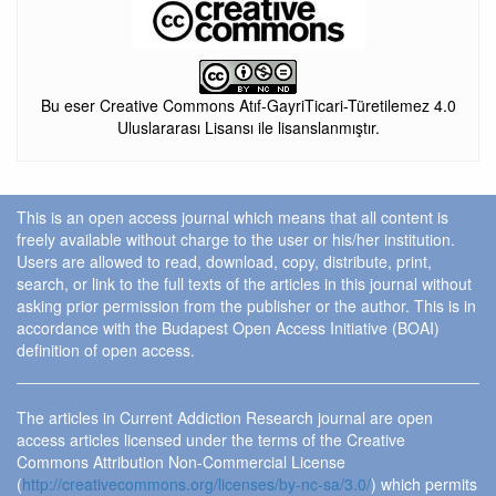
Bu eser Creative Commons Atıf-GayriTicari-Türetilemez 4.0
Uluslararası Lisansı ile lisanslanmıştır.
This is an open access journal which means that all content is
freely available without charge to the user or his/her institution.
Users are allowed to read, download, copy, distribute, print,
search, or link to the full texts of the articles in this journal without
asking prior permission from the publisher or the author. This is in
accordance with the Budapest Open Access Initiative (BOAI)
definition of open access.
The articles in Current Addiction Research journal are open
access articles licensed under the terms of the Creative
Commons Attribution Non-Commercial License
(
http://creativecommons.org/licenses/by-nc-sa/3.0/
) which permits