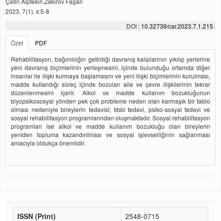
Çetin Alptekin,Zakirov Fagan
2023, 7(1), s:5-8
DOI :
10.32739/car.2023.7.1.215
Özet
PDF
Rehabilitasyon, bağımlılığın getirdiği davranış kalıplarının yıkılıp yerlerine
yeni davranış biçimlerinin yerleşmesini, içinde bulunduğu ortamda diğer
insanlar ile ilişki kurmaya başlamasını ve yeni ilişki biçimlerinin kurulması,
madde kullandığı süreç içinde bozulan aile ve çevre ilişkilerinin tekrar
düzenlenmesini içerir. Alkol ve madde kullanım bozukluğunun
biyopsikososyal yönden pek çok probleme neden olan karmaşık bir tablo
olması nedeniyle bireylerin tedavisi; tıbbi tedavi, psiko-sosyal tedavi ve
sosyal rehabilitasyon programlarından oluşmaktadır. Sosyal rehabilitasyon
programları ise alkol ve madde kullanım bozukluğu olan bireylerin
yeniden topluma kazandırılması ve sosyal işlevselliğinin sağlanması
amacıyla oldukça önemlidir.
ISSN (Print)
2548-0715