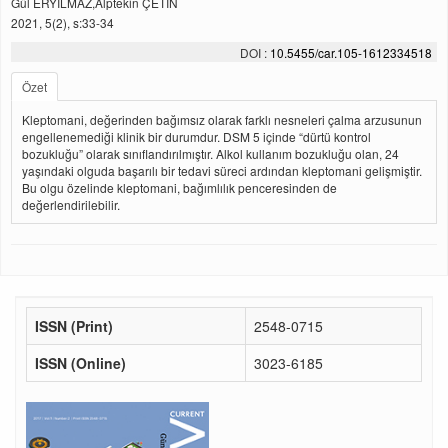
Gül ERYILMAZ,Alptekin ÇETİN
2021, 5(2), s:33-34
DOI :
10.5455/car.105-1612334518
Özet
Kleptomani, değerinden bağımsız olarak farklı nesneleri çalma arzusunun
engellenemediği klinik bir durumdur. DSM 5 içinde “dürtü kontrol
bozukluğu” olarak sınıflandırılmıştır. Alkol kullanım bozukluğu olan, 24
yaşındaki olguda başarılı bir tedavi süreci ardından kleptomani gelişmiştir.
Bu olgu özelinde kleptomani, bağımlılık penceresinden de
değerlendirilebilir.
ISSN (Print)
2548-0715
ISSN (Online)
3023-6185