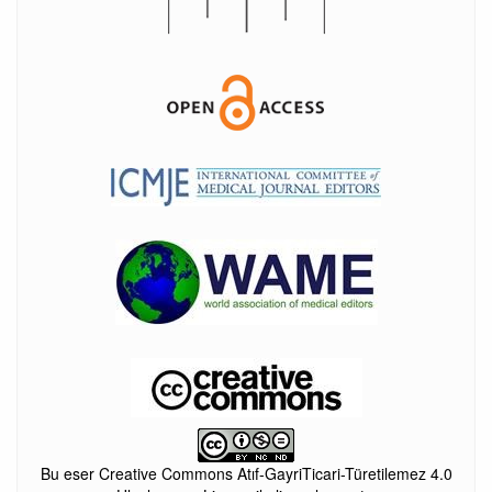
Bu eser Creative Commons Atıf-GayriTicari-Türetilemez 4.0