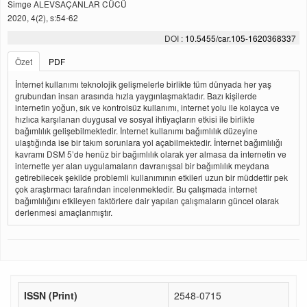
Simge ALEVSAÇANLAR CÜCÜ
2020, 4(2), s:54-62
DOI :
10.5455/car.105-1620368337
Özet
PDF
İnternet kullanımı teknolojik gelişmelerle birlikte tüm dünyada her yaş
grubundan insan arasında hızla yaygınlaşmaktadır. Bazı kişilerde
internetin yoğun, sık ve kontrolsüz kullanımı, internet yolu ile kolayca ve
hızlıca karşılanan duygusal ve sosyal ihtiyaçların etkisi ile birlikte
bağımlılık gelişebilmektedir. İnternet kullanımı bağımlılık düzeyine
ulaştığında ise bir takım sorunlara yol açabilmektedir. İnternet bağımlılığı
kavramı DSM 5’de henüz bir bağımlılık olarak yer almasa da internetin ve
internette yer alan uygulamaların davranışsal bir bağımlılık meydana
getirebilecek şekilde problemli kullanımının etkileri uzun bir müddettir pek
çok araştırmacı tarafından incelenmektedir. Bu çalışmada internet
bağımlılığını etkileyen faktörlere dair yapılan çalışmaların güncel olarak
derlenmesi amaçlanmıştır.
ISSN (Print)
2548-0715