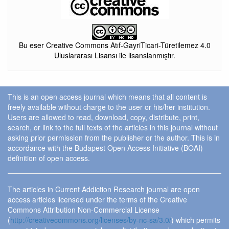
Bu eser Creative Commons Atıf-GayriTicari-Türetilemez 4.0
Uluslararası Lisansı ile lisanslanmıştır.
This is an open access journal which means that all content is
freely available without charge to the user or his/her institution.
Users are allowed to read, download, copy, distribute, print,
search, or link to the full texts of the articles in this journal without
asking prior permission from the publisher or the author. This is in
accordance with the Budapest Open Access Initiative (BOAI)
definition of open access.
The articles in Current Addiction Research journal are open
access articles licensed under the terms of the Creative
Commons Attribution Non-Commercial License
(
http://creativecommons.org/licenses/by-nc-sa/3.0/
) which permits