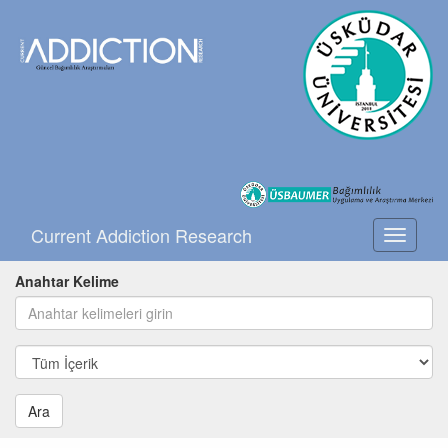
Current Addiction Research
Toggle
navigati
Anahtar Kelime
Ara