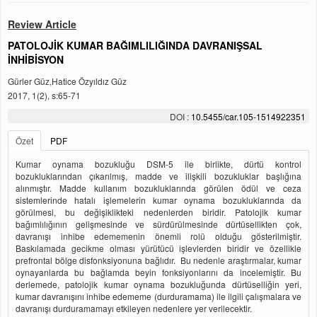
Review Article
PATOLOJİK KUMAR BAĞIMLILIĞINDA DAVRANIŞSAL
İNHİBİSYON
Gürler Güz,Hatice Özyıldız Güz
2017, 1(2), s:65-71
DOI :
10.5455/car.105-1514922351
Özet
PDF
Kumar oynama bozukluğu DSM-5 ile birlikte, dürtü kontrol
bozukluklarından çıkarılmış, madde ve ilişkili bozukluklar başlığına
alınmıştır. Madde kullanım bozukluklarında görülen ödül ve ceza
sistemlerinde hatalı işlemelerin kumar oynama bozukluklarında da
görülmesi, bu değişiklikteki nedenlerden biridir. Patolojik kumar
bağımlılığının gelişmesinde ve sürdürülmesinde dürtüsellikten çok,
davranışı inhibe edememenin önemli rolü olduğu gösterilmiştir.
Baskılamada gecikme olması yürütücü işlevlerden biridir ve özellikle
prefrontal bölge disfonksiyonuna bağlıdır. Bu nedenle araştırmalar, kumar
oynayanlarda bu bağlamda beyin fonksiyonlarını da incelemiştir. Bu
derlemede, patolojik kumar oynama bozukluğunda dürtüselliğin yeri,
kumar davranışını inhibe edememe (durduramama) ile ilgili çalışmalara ve
davranışı durduramamayı etkileyen nedenlere yer verilecektir.