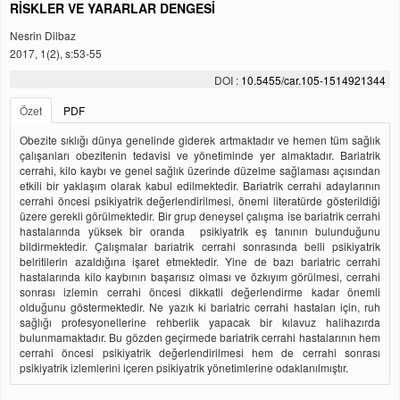
RİSKLER VE YARARLAR DENGESİ
Nesrin Dilbaz
2017, 1(2), s:53-55
DOI :
10.5455/car.105-1514921344
Özet
PDF
Obezite sıklığı dünya genelinde giderek artmaktadır ve hemen tüm sağlık
çalışanları obezitenin tedavisi ve yönetiminde yer almaktadır. Bariatrik
cerrahi, kilo kaybı ve genel sağlık üzerinde düzelme sağlaması açısından
etkili bir yaklaşım olarak kabul edilmektedir. Bariatrik cerrahi adaylarının
cerrahi öncesi psikiyatrik değerlendirilmesi, önemi literatürde gösterildiği
üzere gerekli görülmektedir. Bir grup deneysel çalışma ise bariatrik cerrahi
hastalarında yüksek bir oranda psikiyatrik eş tanının bulunduğunu
bildirmektedir. Çalışmalar bariatrik cerrahi sonrasında belli psikiyatrik
belritilerin azaldığına işaret etmektedir. Yine de bazı bariatric cerrahi
hastalarında kilo kaybının başarısız olması ve özkıyım görülmesi, cerrahi
sonrası izlemin cerrahi öncesi dikkatli değerlendirme kadar önemli
olduğunu göstermektedir. Ne yazık ki bariatric cerrahi hastaları için, ruh
sağlığı profesyonellerine rehberlik yapacak bir kılavuz halihazırda
bulunmamaktadır. Bu gözden geçirmede bariatrik cerrahi hastalarının hem
cerrahi öncesi psikiyatrik değerlendirilmesi hem de cerrahi sonrası
psikiyatrik izlemlerini içeren psikiyatrik yönetimlerine odaklanılmıştır.