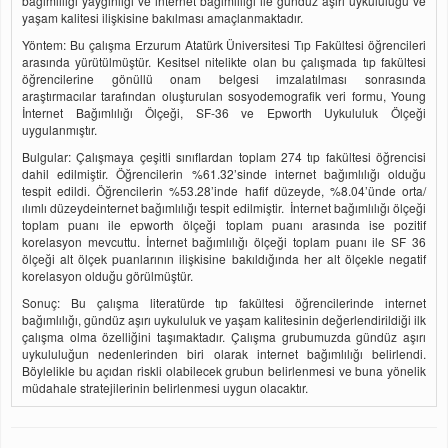
bağımlılığı yaygınlığı ve internet bağımlılığı ile gündüz aşırı uykululuğu ve
yaşam kalitesi ilişkisine bakılması amaçlanmaktadır.
Yöntem: Bu çalışma Erzurum Atatürk Üniversitesi Tıp Fakültesi öğrencileri
arasında yürütülmüştür. Kesitsel nitelikte olan bu çalışmada tıp fakültesi
öğrencilerine gönüllü onam belgesi imzalatılması sonrasında
araştırmacılar tarafından oluşturulan sosyodemografik veri formu, Young
İnternet Bağımlılığı Ölçeği, SF-36 ve Epworth Uykululuk Ölçeği
uygulanmıştır.
Bulgular: Çalışmaya çeşitli sınıflardan toplam 274 tıp fakültesi öğrencisi
dahil edilmiştir. Öğrencilerin %61.32’sinde internet bağımlılığı olduğu
tespit edildi. Öğrencilerin %53.28’inde hafif düzeyde, %8.04’ünde orta/
ılımlı düzeydeinternet bağımlılığı tespit edilmiştir. İnternet bağımlılığı ölçeği
toplam puanı ile epworth ölçeği toplam puanı arasında ise pozitif
korelasyon mevcuttu. İnternet bağımlılığı ölçeği toplam puanı ile SF 36
ölçeği alt ölçek puanlarının ilişkisine bakıldığında her alt ölçekle negatif
korelasyon olduğu görülmüştür.
Sonuç: Bu çalışma literatürde tıp fakültesi öğrencilerinde internet
bağımlılığı, gündüz aşırı uykululuk ve yaşam kalitesinin değerlendirildiği ilk
çalışma olma özelliğini taşımaktadır. Çalışma grubumuzda gündüz aşırı
uykululuğun nedenlerinden biri olarak internet bağımlılığı belirlendi.
Böylelikle bu açıdan riskli olabilecek grubun belirlenmesi ve buna yönelik
müdahale stratejilerinin belirlenmesi uygun olacaktır.