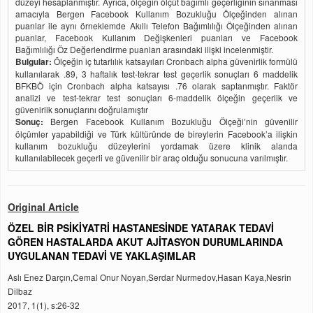
düzeyi hesaplanmıştır. Ayrıca, ölçeğin ölçüt bağımlı geçerliğinin sınanması
amacıyla Bergen Facebook Kullanım Bozukluğu Ölçeğinden alınan
puanlar ile aynı örneklemde Akıllı Telefon Bağımlılığı Ölçeğinden alınan
puanlar, Facebook Kullanım Değişkenleri puanları ve Facebook
Bağımlılığı Öz Değerlendirme puanları arasındaki ilişki incelenmiştir.
Bulgular:
Ölçeğin iç tutarlılık katsayıları Cronbach alpha güvenirlik formülü
kullanılarak .89, 3 haftalık test-tekrar test geçerlik sonuçları 6 maddelik
BFKBÖ için Cronbach alpha katsayısı .76 olarak saptanmıştır. Faktör
analizi ve test-tekrar test sonuçları 6-maddelik ölçeğin geçerlik ve
güvenirlik sonuçlarını doğrulamıştır
Sonuç:
Bergen Facebook Kullanım Bozukluğu Ölçeği’nin güvenilir
ölçümler yapabildiği ve Türk kültüründe de bireylerin Facebook’a ilişkin
kullanım bozukluğu düzeylerini yordamak üzere klinik alanda
kullanılabilecek geçerli ve güvenilir bir araç olduğu sonucuna varılmıştır.
Original Article
ÖZEL BİR PSİKİYATRİ HASTANESİNDE YATARAK TEDAVİ
GÖREN HASTALARDA AKUT AJİTASYON DURUMLARINDA
UYGULANAN TEDAVİ VE YAKLAŞIMLAR
Aslı Enez Darçın,Cemal Onur Noyan,Serdar Nurmedov,Hasan Kaya,Nesrin
Dilbaz
2017, 1(1), s:26-32