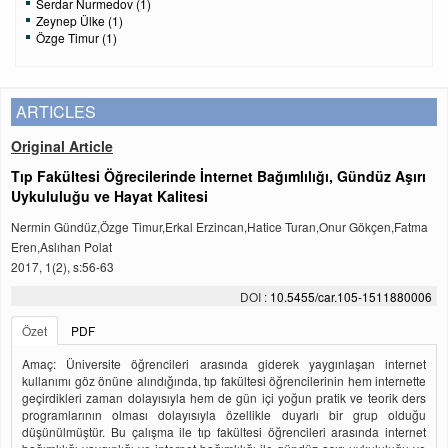
Serdar Nurmedov (1)
Zeynep Ülke (1)
Özge Timur (1)
ARTICLES
Original Article
Tıp Fakültesi Öğrecilerinde İnternet Bağımlılığı, Gündüz Aşırı
Uykululuğu ve Hayat Kalitesi
Nermin Gündüz,Özge Timur,Erkal Erzincan,Hatice Turan,Onur Gökçen,Fatma
Eren,Aslıhan Polat
2017, 1(2), s:56-63
DOI :
10.5455/car.105-1511880006
Özet
PDF
Amaç: Üniversite öğrencileri arasında giderek yaygınlaşan internet
kullanımı göz önüne alındığında, tıp fakültesi öğrencilerinin hem internette
geçirdikleri zaman dolayısıyla hem de gün içi yoğun pratik ve teorik ders
programlarının olması dolayısıyla özellikle duyarlı bir grup olduğu
düşünülmüştür. Bu çalışma ile tıp fakültesi öğrencileri arasında internet