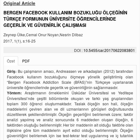
Original Article
BERGEN FACEBOOK KULLANIM BOZUKLUĞU ÖLÇEĞİNİN
TÜRKÇE FORMUNUN ÜNİVERSİTE ÖĞRENCİLERİNDE
GEÇERLİK VE GÜVENİRLİK ÇALIŞMASI
Zeynep Ülke,Cemal Onur Noyan,Nesrin Dilbaz
2017, 1(1), s:16-25
DOI :
10.5455/car.20170622083801
Özet
PDF
Giriş:
Bu çalışmanın amacı, Andreassen ve arkadaşları (2012) tarafından
Facebook kullanım bozukluğunu ölçmeye yönelik geliştirilmiş olan
“Bergen Facebook Addiction Scale (BFAS)”nin Türkçeye uyarlanarak
üniversite öğrencilerinde geçerlik ve güvenirliğinin sağlanmasıdır.
Yöntem:
Araştırmanın örneklemini Üsküdar Üniversitesi ve Yeditepe
Üniversitesi’nde çeşitli bölümlerde okuyan ve farklı yaş gruplarından
toplam 300 öğrenci oluşturmaktadır. Taslak ölçeğin son hali, ölçeğin
maddelerini çeviren alan ve dil uzmanlarının görüşleri doğrultusunda
düzeltilerek şekillendirilmiştir. Ölçeğin geçerliğini belirlemek üzere; faktör
analizi yapılmış ve analiz sonucunda 6 maddeden oluşan ölçeğin, 6
faktörden oluştuğu belirlenmiştir. Her bir maddenin ait olduğu faktörle olan
ilişkisine göre tüm maddelerin ayırt edici olduğu belirlenmiştir. Ölçeğin
güvenirliğini belirlemek için ise test-tekrar test uygulanmış ve iç tutarlılık