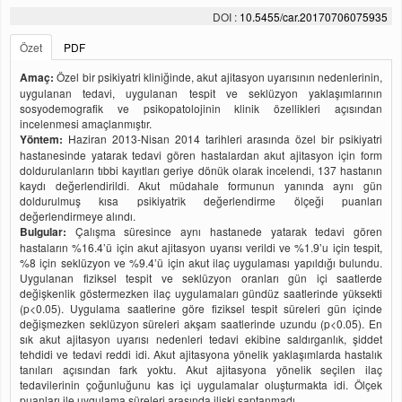
DOI :
10.5455/car.20170706075935
Özet
PDF
Amaç:
Özel bir psikiyatri kliniğinde, akut ajitasyon uyarısının nedenlerinin,
uygulanan tedavi, uygulanan tespit ve seklüzyon yaklaşımlarının
sosyodemografik ve psikopatolojinin klinik özellikleri açısından
incelenmesi amaçlanmıştır.
Yöntem:
Haziran 2013-Nisan 2014 tarihleri arasında özel bir psikiyatri
hastanesinde yatarak tedavi gören hastalardan akut ajitasyon için form
doldurulanların tıbbi kayıtları geriye dönük olarak incelendi, 137 hastanın
kaydı değerlendirildi. Akut müdahale formunun yanında aynı gün
doldurulmuş kısa psikiyatrik değerlendirme ölçeği puanları
değerlendirmeye alındı.
Bulgular:
Çalışma süresince aynı hastanede yatarak tedavi gören
hastaların %16.4’ü için akut ajitasyon uyarısı verildi ve %1.9’u için tespit,
%8 için seklüzyon ve %9.4’ü için akut ilaç uygulaması yapıldığı bulundu.
Uygulanan fiziksel tespit ve seklüzyon oranları gün içi saatlerde
değişkenlik göstermezken ilaç uygulamaları gündüz saatlerinde yüksekti
(p<0.05). Uygulama saatlerine göre fiziksel tespit süreleri gün içinde
değişmezken seklüzyon süreleri akşam saatlerinde uzundu (p<0.05). En
sık akut ajitasyon uyarısı nedenleri tedavi ekibine saldırganlık, şiddet
tehdidi ve tedavi reddi idi. Akut ajitasyona yönelik yaklaşımlarda hastalık
tanıları açısından fark yoktu. Akut ajitasyona yönelik seçilen ilaç
tedavilerinin çoğunluğunu kas içi uygulamalar oluşturmakta idi. Ölçek
puanları ile uygulama süreleri arasında ilişki saptanmadı.