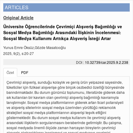
ARTICLES
Original Article
Üniversite Öğrencilerinde Çevrimiçi Alışveriş Bağımlılığı ve
Sosyal Medya Bağımlılığı Arasındaki İlişkinin İncelenmesi:
Sosyal Medya Kullanımı Arttıkça Alışveriş İsteği Artar
Yunus Emre Öksüz,Gözde Masatcıoğlu
2025, 9(2), s:20-27
DOI :
10.32739/car.2025.9.2.238
Özet
PDF
Çevrimiçi alışveriş, sunduğu kolaylık ve geniş ürün yelpazesi sayesinde,
tüketiciler için fiziksel alışverişe göre birçok cezbedici özelliği bünyesinde
barındırmaktadır. Bu durum günümüz toplumunu, literatürde giderek daha
sık kullanılan bir kavram olan çevrimiçi alışveriş bağımlılığı kavramıyla
tanıştırmıştır. Sosyal medya platformlarının giderek artan ticari potansiyeli
ve alışveriş sitelerinin sosyal medya üzerinden yürüttüğü reklamcılık
stratejileri sosyal medya platformlarının alışverişi teşvik ettiğini
göstermektedir. Bu durum sosyal medya kullanımı ile çevrimiçi alışveriş
arasındaki ilişkilerin sorgulanmasını beraberinde getirmiştir. Bu çalışma,
sosyal medyada önemli ölçüde zaman harcayan bireylerin çevrimiçi
alışveriş alışkanlıklarını incelemeyi ve sosyal medyanın çevrimiçi