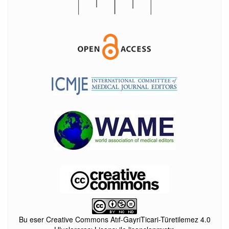
Bu eser Creative Commons Atıf-GayriTicari-Türetilemez 4.0