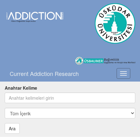
Current Addiction Research
Toggle
navigati
Anahtar Kelime
Ara