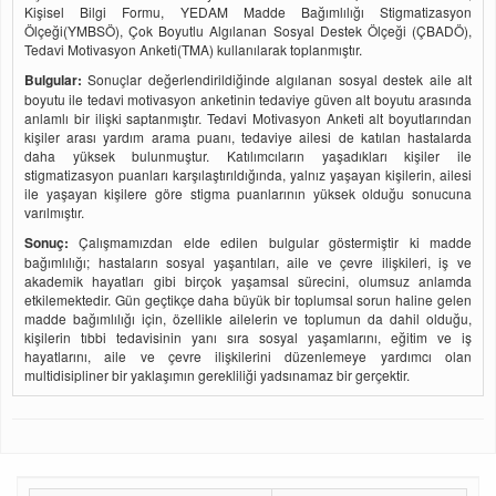
Kişisel Bilgi Formu, YEDAM Madde Bağımlılığı Stigmatizasyon
Ölçeği(YMBSÖ), Çok Boyutlu Algılanan Sosyal Destek Ölçeği (ÇBADÖ),
Tedavi Motivasyon Anketi(TMA) kullanılarak toplanmıştır.
Bulgular:
Sonuçlar değerlendirildiğinde algılanan sosyal destek aile alt
boyutu ile tedavi motivasyon anketinin tedaviye güven alt boyutu arasında
anlamlı bir ilişki saptanmıştır. Tedavi Motivasyon Anketi alt boyutlarından
kişiler arası yardım arama puanı, tedaviye ailesi de katılan hastalarda
daha yüksek bulunmuştur. Katılımcıların yaşadıkları kişiler ile
stigmatizasyon puanları karşılaştırıldığında, yalnız yaşayan kişilerin, ailesi
ile yaşayan kişilere göre stigma puanlarının yüksek olduğu sonucuna
varılmıştır.
Sonuç:
Çalışmamızdan elde edilen bulgular göstermiştir ki madde
bağımlılığı; hastaların sosyal yaşantıları, aile ve çevre ilişkileri, iş ve
akademik hayatları gibi birçok yaşamsal sürecini, olumsuz anlamda
etkilemektedir. Gün geçtikçe daha büyük bir toplumsal sorun haline gelen
madde bağımlılığı için, özellikle ailelerin ve toplumun da dahil olduğu,
kişilerin tıbbi tedavisinin yanı sıra sosyal yaşamlarını, eğitim ve iş
hayatlarını, aile ve çevre ilişkilerini düzenlemeye yardımcı olan
multidisipliner bir yaklaşımın gerekliliği yadsınamaz bir gerçektir.