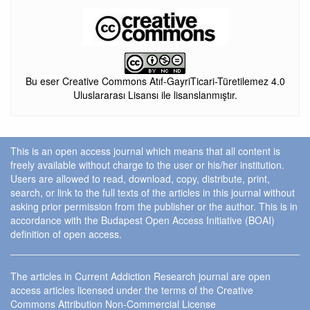
Bu eser Creative Commons Atıf-GayriTicari-Türetilemez 4.0
Uluslararası Lisansı ile lisanslanmıştır.
This is an open access journal which means that all content is
freely available without charge to the user or his/her institution.
Users are allowed to read, download, copy, distribute, print,
search, or link to the full texts of the articles in this journal without
asking prior permission from the publisher or the author. This is in
accordance with the Budapest Open Access Initiative (BOAI)
definition of open access.
The articles in Current Addiction Research journal are open
access articles licensed under the terms of the Creative
Commons Attribution Non-Commercial License