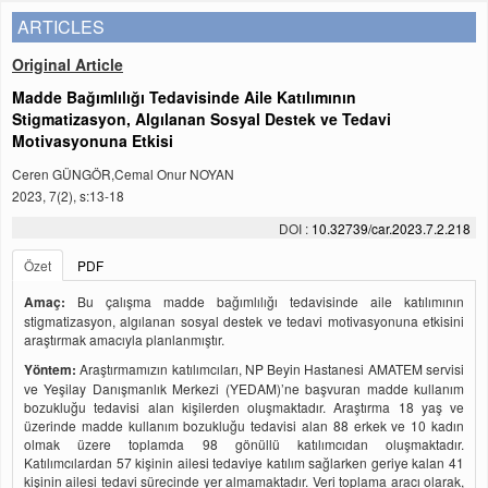
ARTICLES
Original Article
Madde Bağımlılığı Tedavisinde Aile Katılımının
Stigmatizasyon, Algılanan Sosyal Destek ve Tedavi
Motivasyonuna Etkisi
Ceren GÜNGÖR,Cemal Onur NOYAN
2023, 7(2), s:13-18
DOI :
10.32739/car.2023.7.2.218
Özet
PDF
Amaç:
Bu çalışma madde bağımlılığı tedavisinde aile katılımının
stigmatizasyon, algılanan sosyal destek ve tedavi motivasyonuna etkisini
araştırmak amacıyla planlanmıştır.
Yöntem:
Araştırmamızın katılımcıları, NP Beyin Hastanesi AMATEM servisi
ve Yeşilay Danışmanlık Merkezi (YEDAM)’ne başvuran madde kullanım
bozukluğu tedavisi alan kişilerden oluşmaktadır. Araştırma 18 yaş ve
üzerinde madde kullanım bozukluğu tedavisi alan 88 erkek ve 10 kadın
olmak üzere toplamda 98 gönüllü katılımcıdan oluşmaktadır.
Katılımcılardan 57 kişinin ailesi tedaviye katılım sağlarken geriye kalan 41
kişinin ailesi tedavi sürecinde yer almamaktadır. Veri toplama aracı olarak,