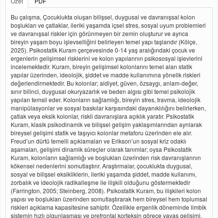
Özet
PDF
Bu çalışma, Çocuklukta oluşan bilişsel, duygusal ve davranışsal kolon
boşlukları ve çatlaklar, ileriki yaşamda içsel stres, sosyal uyum problemleri
ve davranışsal riskler için görünmeyen bir zemin oluşturur ve ayrıca
bireyin yaşam boyu işlevselliğini belirleyen temel yapı taşlarıdır (Kölçe,
2025). Psikostatik Kuram çerçevesinde 0-14 yaş aralığındaki çocuk ve
ergenlerin gelişimsel risklerini ve kolon yapılarının psikososyal işlevlerini
incelemektedir. Kuram, bireyin gelişimsel kolonlarını temel alan statik
yapılar üzerinden, ideolojik, şiddet ve madde kullanımına yönelik riskleri
değerlendirmektedir. Bu kolonlar; aidiyet, güven, özsaygı, anlam-değer,
sınır bilinci, duygusal okuryazarlık ve beden algısı gibi temel psikolojik
yapıları temsil eder. Kolonların sağlamlığı, bireyin stres, travma, ideolojik
manipülasyonlar ve sosyal baskılar karşısındaki dayanıklılığını belirlerken,
çatlak veya eksik kolonlar, riskli davranışlara açıklık yaratır. Psikostatik
Kuram, klasik psikodinamik ve bilişsel gelişim yaklaşımlarından ayrılarak
bireysel gelişimi statik ve taşıyıcı kolonlar metaforu üzerinden ele alır.
Freud’un dürtü temelli açıklamaları ve Erikson’un sosyal kriz odaklı
aşamaları, gelişimi dinamik süreçler olarak tanımlar; oysa Psikostatik
Kuram, kolonların sağlamlığı ve boşlukları üzerinden risk davranışlarının
kökensel nedenlerini somutlaştırır. Araştırmalar, çocuklukta duygusal,
sosyal ve bilişsel eksikliklerin, ileriki yaşamda şiddet, madde kullanımı,
zorbalık ve ideolojik radikalleşme ile ilişkili olduğunu göstermektedir
(Farrington, 2005; Steinberg, 2008). Psikostatik Kuram, bu ilişkileri kolon
yapısı ve boşlukları üzerinden somutlaştırarak hem bireysel hem toplumsal
riskleri açıklama kapasitesine sahiptir. Özellikle ergenlik döneminde limbik
sistemin hızlı olgunlaşması ve prefrontal korteksin görece yavaş gelişimi,