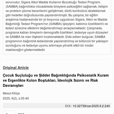
sorunudur. Sigara Alkol Madde Kullanım Bozukluğu Tedavi Programı
(SAMBA) bağımlılıkla mücadelede bireylere psikoeğitim sağlamak, iletişim
ve problem çözme becerilerini geliştirmek, dürtü kontrolünü desteklemek
gibi hedefler doğrultusunda yapılandırılmıştır. Bu çalışma, bir eğitim
araştırma hastanesinde bir yıl boyunca uygulanan Sigara, Alkol ve Madde
Bağımlılığı Tedavi Programı'nın (SAMBA) işleyişini, katılımcı özelliklerini ve
tedavi sürecine etkilerini değerlendirmeyi amaçlamaktadır. Çalışmada,
programa katılan bireylerin demografik özellikleri, tedaviye uyum düzeyleri
ve SAMBA ile olan ilişkisini incelemektedir. Elde edilen bulgular, SAMBA
programının bağımlılık tedavisinde yapılandırılmış ve bütüncül bir yaklaşım
sunduğunu ve tedaviye uyumu artırmaya yönelik etkili bir model
olabileceğini göstermektedir.
Original Article
Çocuk Suçluluğu ve Şiddet Bağımlılığında Psikostatik Kuram
ve Ergenlikte Kolon Boşlukları, İdeolojik Sızıntı ve Risk
Davranışları
Mesut Kölçe
2025, 9(2), s:35-60
DOI :
10.32739/car.2025.9.2.240