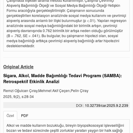
Çalışmada ilişkisel tarama metodu kullanılmıştır. Çalışma Çevrimiçi
Alışveriş Bağımlılığı Ölçeği ve Sosyal Medya Bağımlılığı Ölçeği-Yetişkin
Formu aracılığıyla gerçekleştirilmiştir. Çalışmanın sonucunda
gerçekleştirilen korelasyon analizinde sosyal medya kullanımı ve çevrimiçi
alışveriş arasında anlamlı bir ilişki bulunmuştur (p <.01). Yapılan regresyon
analizinde sosyal medya bağımlılığındaki bir birimlik artışın, çevrimiçi
alışveriş davranışında 0.762 birimlik bir artışa neden olduğu görülmüştür
(B = .762, SE = .041). Bu bulgular, bu çalışmanın hipotezi olan, sosyal
medya bağımlılığı arttıkça çevrimiçi alışveriş bağımlılığı artar hipotezini
desteklemektedir.
Original Article
Sigara, Alkol, Madde Bağımlılığı Tedavi Programı (SAMBA):
Retrospektif Etkinlik Analizi
Remzi Oğulcan Çıray,Mehmet Akif Çeçen,Pelin Çiray
2025, 9(2), s:28-34
DOI :
10.32739/car.2025.9.2.239
Özet
PDF
Alkol ve madde kullanım bozukluğu, bireyin biyopsikososyal işlevselliğini
bozan ve tedavi sürecinde çeşitli zorluklar yaratan yaygın bir halk sağlığı