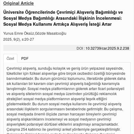
Original Article
Üniversite Öğrencilerinde Çevrimiçi Alışveriş Bağımlılığı ve
Sosyal Medya Bağımlılığı Arasındaki İlişkinin İncelenmesi:
Sosyal Medya Kullanımı Arttıkça Alışveriş İsteği Artar
Yunus Emre Öksüz,Gözde Masatcıoğlu
2025, 9(2), s:20-27
DOI :
10.32739/car.2025.9.2.238
Özet
PDF
Çevrimiçi alışveriş, sunduğu kolaylık ve geniş ürün yelpazesi sayesinde,
tüketiciler için fiziksel alışverişe göre birçok cezbedici özelliği bünyesinde
barındırmaktadır. Bu durum günümüz toplumunu, literatürde giderek daha
sık kullanılan bir kavram olan çevrimiçi alışveriş bağımlılığı kavramıyla
tanıştırmıştır. Sosyal medya platformlarının giderek artan ticari potansiyeli
ve alışveriş sitelerinin sosyal medya üzerinden yürüttüğü reklamcılık
stratejileri sosyal medya platformlarının alışverişi teşvik ettiğini
göstermektedir. Bu durum sosyal medya kullanımı ile çevrimiçi alışveriş
arasındaki ilişkilerin sorgulanmasını beraberinde getirmiştir. Bu çalışma,
sosyal medyada önemli ölçüde zaman harcayan bireylerin çevrimiçi
alışveriş alışkanlıklarını incelemeyi ve sosyal medyanın çevrimiçi
alışverişteki potansiyel dürtüsel etkilerini araştırmayı amaçlamaktadır.
Çalışma 254 katılımcı ile çevrimiçi anket yöntemiyle gerçekleştirilmiştir.