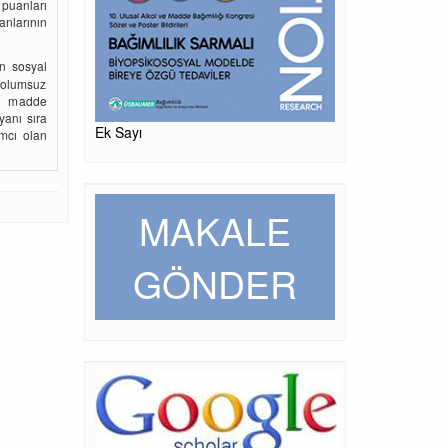
 puanları
anlarının
ın sosyal
, olumsuz
en madde
yanı sıra
Ek Sayı
ımcı olan
MAKALE
GÖNDER