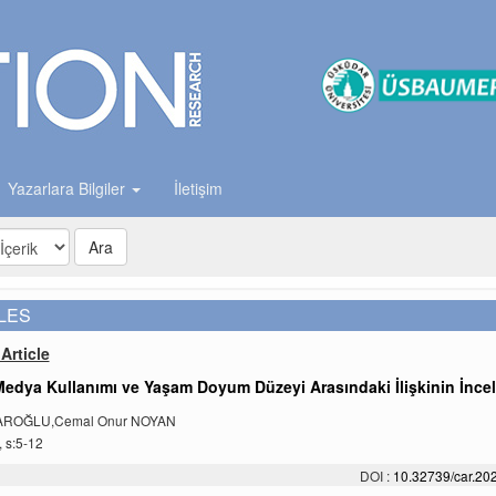
Yazarlara Bilgiler
İletişim
Ara
LES
Article
Medya Kullanımı ve Yaşam Doyum Düzeyi Arasındaki İlişkinin İnce
AROĞLU,Cemal Onur NOYAN
, s:5-12
DOI :
10.32739/car.202