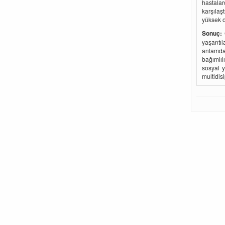
hastalar
karşılaş
yüksek o
Sonuç:
yaşantıl
anlamda
bağımlıl
sosyal y
multidisi