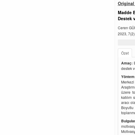
Original 
Madde Ba
Destek 
Ceren GÜ
2023, 7(2)
Özet
Amaç:
B
destek v
Yöntem
Merkezi
Araştırm
üzere to
katılım 
aracı o
Boyutlu
toplanmış
Bulgular
motivasy
Motivasy