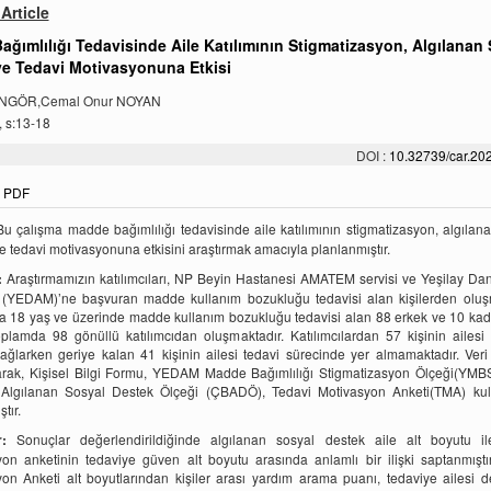
Article
ğımlılığı Tedavisinde Aile Katılımının Stigmatizasyon, Algılanan
ve Tedavi Motivasyonuna Etkisi
NGÖR,Cemal Onur NOYAN
, s:13-18
DOI :
10.32739/car.202
PDF
u çalışma madde bağımlılığı tedavisinde aile katılımının stigmatizasyon, algılan
e tedavi motivasyonuna etkisini araştırmak amacıyla planlanmıştır.
:
Araştırmamızın katılımcıları, NP Beyin Hastanesi AMATEM servisi ve Yeşilay Da
 (YEDAM)’ne başvuran madde kullanım bozukluğu tedavisi alan kişilerden oluşm
a 18 yaş ve üzerinde madde kullanım bozukluğu tedavisi alan 88 erkek ve 10 ka
plamda 98 gönüllü katılımcıdan oluşmaktadır. Katılımcılardan 57 kişinin ailesi
sağlarken geriye kalan 41 kişinin ailesi tedavi sürecinde yer almamaktadır. Ver
larak, Kişisel Bilgi Formu, YEDAM Madde Bağımlılığı Stigmatizasyon Ölçeği(YMB
 Algılanan Sosyal Destek Ölçeği (ÇBADÖ), Tedavi Motivasyon Anketi(TMA) kull
tır.
:
Sonuçlar değerlendirildiğinde algılanan sosyal destek aile alt boyutu il
on anketinin tedaviye güven alt boyutu arasında anlamlı bir ilişki saptanmıştı
on Anketi alt boyutlarından kişiler arası yardım arama puanı, tedaviye ailesi d