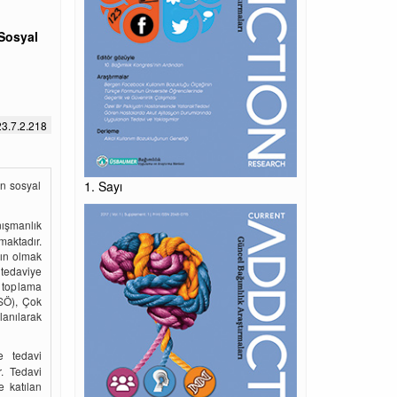
 Sosyal
3.7.2.218
an sosyal
1. Sayı
nışmanlık
aktadır.
dın olmak
 tedaviye
i toplama
SÖ), Çok
anılarak
e tedavi
r. Tedavi
e katılan