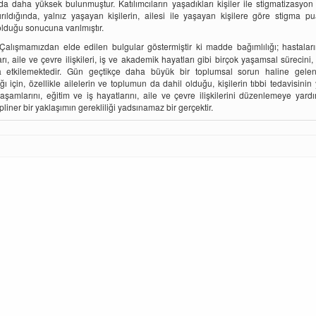
da daha yüksek bulunmuştur. Katılımcıların yaşadıkları kişiler ile stigmatizasyon
tırıldığında, yalnız yaşayan kişilerin, ailesi ile yaşayan kişilere göre stigma pu
lduğu sonucuna varılmıştır.
Çalışmamızdan elde edilen bulgular göstermiştir ki madde bağımlılığı; hastalar
arı, aile ve çevre ilişkileri, iş ve akademik hayatları gibi birçok yaşamsal sürecini
 etkilemektedir. Gün geçtikçe daha büyük bir toplumsal sorun haline gel
ığı için, özellikle ailelerin ve toplumun da dahil olduğu, kişilerin tıbbi tedavisinin 
aşamlarını, eğitim ve iş hayatlarını, aile ve çevre ilişkilerini düzenlemeye yard
pliner bir yaklaşımın gerekliliği yadsınamaz bir gerçektir.