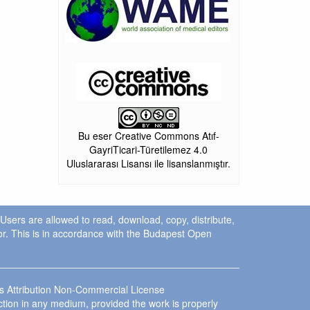
Bu eser Creative Commons Atıf-
GayriTicari-Türetilemez 4.0
Uluslararası Lisansı ile lisanslanmıştır.
. Users are allowed to read, download, copy, distribute,
uthor. This is in accordance with the Budapest Open
ns Attribution Non-Commercial License
ction in any medium, provided the work is properly