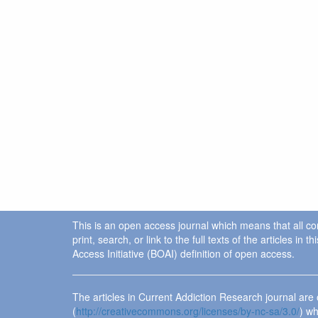
This is an open access journal which means that all cont
print, search, or link to the full texts of the articles 
Access Initiative (BOAI) definition of open access.
The articles in Current Addiction Research journal ar
(
http://creativecommons.org/licenses/by-nc-sa/3.0/
) wh