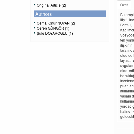
Özet
Original Article (2)
Authors
Bu araş
ilişki i
Cemal Onur NOYAN (2)
Formu, 
Ceren GÜNGÖR (1)
Katılımcı
Şule DOYAROĞLU (1)
Sosyodem
tek yön
ilişkin
tarafınd
elde edi
kıyasla
uygulama
elde edi
bozuklu
incelend
puanlar
kullanım
yaşam do
kullanı
yordadığ
haline 
gelecekt