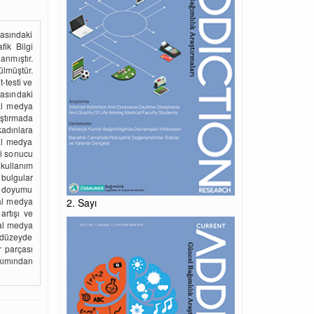
asındaki
fik Bilgi
nmıştır.
tülmüştür.
-testi ve
asındaki
al medya
aştırmada
kadınlara
al medya
ği sonucu
 kullanım
bulgular
am doyumu
al medya
2. Sayı
artışı ve
yal medya
 düzeyde
r parçası
kımından