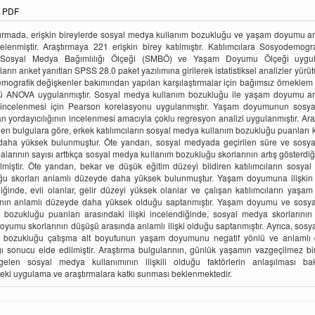
PDF
tırmada, erişkin bireylerde sosyal medya kullanım bozukluğu ve yaşam doyumu ar
ncelenmiştir. Araştırmaya 221 erişkin birey katılmıştır. Katılımcılara Sosyodemogra
Sosyal Medya Bağımlılığı Ölçeği (SMBÖ) ve Yaşam Doyumu Ölçeği uygula
ların anket yanıtları SPSS 28.0 paket yazılımına girilerek istatistiksel analizler yürü
ografik değişkenler bakımından yapılan karşılaştırmalar için bağımsız örneklem t
lü ANOVA uygulanmıştır. Sosyal medya kullanım bozukluğu ile yaşam doyumu ar
in incelenmesi için Pearson korelasyonu uygulanmıştır. Yaşam doyumunun sosy
an yordayıcılığının incelenmesi amacıyla çoklu regresyon analizi uygulanmıştır. Ar
len bulgulara göre, erkek katılımcıların sosyal medya kullanım bozukluğu puanları 
 daha yüksek bulunmuştur. Öte yandan, sosyal medyada geçirilen süre ve sosy
larının sayısı arttıkça sosyal medya kullanım bozukluğu skorlarının artış gösterdi
lmiştir. Öte yandan, bekar ve düşük eğitim düzeyi bildiren katılımcıların sosyal
ğu skorları anlamlı düzeyde daha yüksek bulunmuştur. Yaşam doyumuna ilişkin 
iğinde, evli olanlar, gelir düzeyi yüksek olanlar ve çalışan katılımcıların yaş
ının anlamlı düzeyde daha yüksek olduğu saptanmıştır. Yaşam doyumu ve sosy
 bozukluğu puanları arasındaki ilişki incelendiğinde, sosyal medya skorlarının 
yumu skorlarının düşüşü arasında anlamlı ilişki olduğu saptanmıştır. Ayrıca, sos
m bozukluğu çatışma alt boyutunun yaşam doyumunu negatif yönlü ve anlamlı
ı sonucu elde edilmiştir. Araştırma bulgularının, günlük yaşamın vazgeçilmez bi
gelen sosyal medya kullanımının ilişkili olduğu faktörlerin anlaşılması ba
eki uygulama ve araştırmalara katkı sunması beklenmektedir.