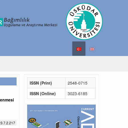
ISSN (Print)
2548-0715
ISSN (Online)
3023-6185
lenmesi
3.7.2.217