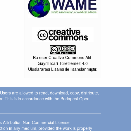
Bu eser Creative Commons Atıf-
GayriTicari-Türetilemez 4.0
Uluslararası Lisansı ile lisanslanmıştır.
. Users are allowed to read, download, copy, distribute,
uthor. This is in accordance with the Budapest Open
ns Attribution Non-Commercial License
ction in any medium, provided the work is properly