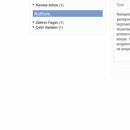
Özet
Review Article (1)
Authors
Rehabilit
yerleşme
Zakirov Fagan (1)
biçimler
Çetin Alptekin (1)
düzenle
probleme
sosyal 
programl
ve sosya