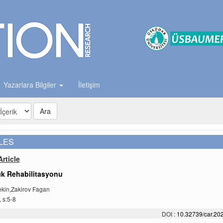
Yazarlara Bilgiler
İletişim
Ara
LES
rticle
ık Rehabilitasyonu
ekin,Zakirov Fagan
, s:5-8
DOI :
10.32739/car.202