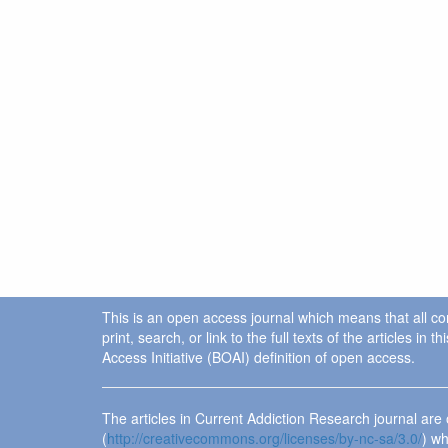
This is an open access journal which means that all cont
print, search, or link to the full texts of the articles 
Access Initiative (BOAI) definition of open access.
The articles in Current Addiction Research journal ar
(
http://creativecommons.org/licenses/by-nc-sa/3.0/
) wh