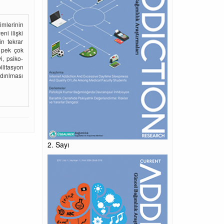
çimlerinin
ni ilişki
in tekrar
 pek çok
i, psiko-
litasyon
dırılması
2. Sayı