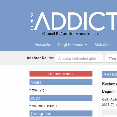
Anasayfa
Dergi Hakkında
Makaleler
Anahtar Kelime
Filtrelemeyi kaldır
ARTIC
Years
Review A
2023 (1)
Bağımlıl
2023
Çetin Alpt
2023, 7(1)
Volume 7, Issue 1
Categories