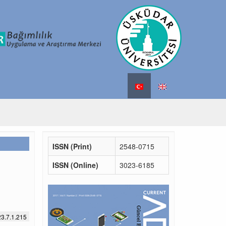
ISSN (Print)
2548-0715
ISSN (Online)
3023-6185
3.7.1.215