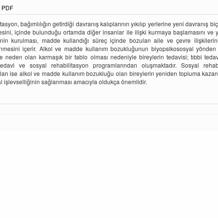
PDF
asyon, bağımlılığın getirdiği davranış kalıplarının yıkılıp yerlerine yeni davranış bi
sini, içinde bulunduğu ortamda diğer insanlar ile ilişki kurmaya başlamasını ve ye
inin kurulması, madde kullandığı süreç içinde bozulan aile ve çevre ilişkilerin
nmesini içerir. Alkol ve madde kullanım bozukluğunun biyopsikososyal yönden
 neden olan karmaşık bir tablo olması nedeniyle bireylerin tedavisi; tıbbi tedav
tedavi ve sosyal rehabilitasyon programlarından oluşmaktadır. Sosyal rehabi
arı ise alkol ve madde kullanım bozukluğu olan bireylerin yeniden topluma kazan
l işlevselliğinin sağlanması amacıyla oldukça önemlidir.