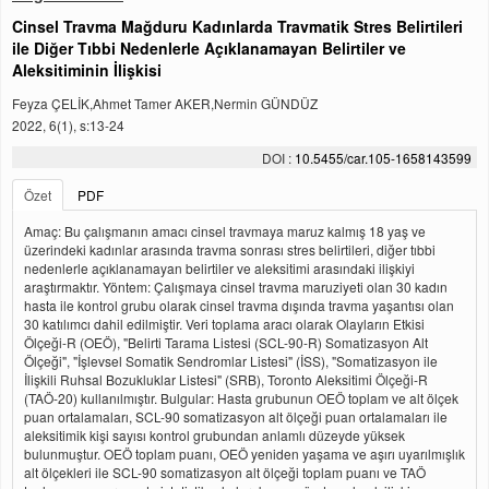
Cinsel Travma Mağduru Kadınlarda Travmatik Stres Belirtileri
ile Diğer Tıbbi Nedenlerle Açıklanamayan Belirtiler ve
Aleksitiminin İlişkisi
Feyza ÇELİK,Ahmet Tamer AKER,Nermin GÜNDÜZ
2022, 6(1), s:13-24
DOI :
10.5455/car.105-1658143599
Özet
PDF
Amaç: Bu çalışmanın amacı cinsel travmaya maruz kalmış 18 yaş ve
üzerindeki kadınlar arasında travma sonrası stres belirtileri, diğer tıbbi
nedenlerle açıklanamayan belirtiler ve aleksitimi arasındaki ilişkiyi
araştırmaktır. Yöntem: Çalışmaya cinsel travma maruziyeti olan 30 kadın
hasta ile kontrol grubu olarak cinsel travma dışında travma yaşantısı olan
30 katılımcı dahil edilmiştir. Veri toplama aracı olarak Olayların Etkisi
Ölçeği-R (OEÖ), "Belirti Tarama Listesi (SCL-90-R) Somatizasyon Alt
Ölçeği", "İşlevsel Somatik Sendromlar Listesi" (İSS), "Somatizasyon ile
İlişkili Ruhsal Bozukluklar Listesi" (SRB), Toronto Aleksitimi Ölçeği-R
(TAÖ-20) kullanılmıştır. Bulgular: Hasta grubunun OEÖ toplam ve alt ölçek
puan ortalamaları, SCL-90 somatizasyon alt ölçeği puan ortalamaları ile
aleksitimik kişi sayısı kontrol grubundan anlamlı düzeyde yüksek
bulunmuştur. OEÖ toplam puanı, OEÖ yeniden yaşama ve aşırı uyarılmışlık
alt ölçekleri ile SCL-90 somatizasyon alt ölçeği toplam puanı ve TAÖ