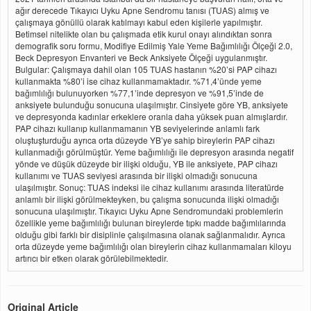
ağır derecede Tıkayıcı Uyku Apne Sendromu tanısı (TUAS) almış ve
çalışmaya gönüllü olarak katılmayı kabul eden kişilerle yapılmıştır.
Betimsel nitelikte olan bu çalışmada etik kurul onayı alındıktan sonra
demografik soru formu, Modifiye Edilmiş Yale Yeme Bağımlılığı Ölçeği 2.0,
Beck Depresyon Envanteri ve Beck Anksiyete Ölçeği uygulanmıştır.
Bulgular: Çalışmaya dahil olan 105 TUAS hastanın %20’si PAP cihazı
kullanmakta %80’i ise cihaz kullanmamaktadır. %71,4’ünde yeme
bağımlılığı bulunuyorken %77,1’inde depresyon ve %91,5’inde de
anksiyete bulunduğu sonucuna ulaşılmıştır. Cinsiyete göre YB, anksiyete
ve depresyonda kadınlar erkeklere oranla daha yüksek puan almışlardır.
PAP cihazı kullanıp kullanmamanın YB seviyelerinde anlamlı fark
oluştuşturduğu ayrıca orta düzeyde YB’ye sahip bireylerin PAP cihazı
kullanmadığı görülmüştür. Yeme bağımlılığı ile depresyon arasında negatif
yönde ve düşük düzeyde bir ilişki olduğu, YB ile anksiyete, PAP cihazı
kullanımı ve TUAS seviyesi arasında bir ilişki olmadığı sonucuna
ulaşılmıştır. Sonuç: TUAS indeksi ile cihaz kullanımı arasında literatürde
anlamlı bir ilişki görülmekteyken, bu çalışma sonucunda ilişki olmadığı
sonucuna ulaşılmıştır. Tıkayıcı Uyku Apne Sendromundaki problemlerin
özellikle yeme bağımlılığı bulunan bireylerde tıpkı madde bağımlılarında
olduğu gibi farklı bir disiplinle çalışılmasına olanak sağlanmalıdır. Ayrıca
orta düzeyde yeme bağımlılığı olan bireylerin cihaz kullanmamaları kiloyu
artırıcı bir etken olarak görülebilmektedir.
Original Article