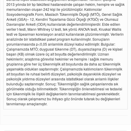
2013 yılında bir tıp fakültesi hastanesinde çalışan hekim, hemşire ve sağlık
memurlarından oluşan 242 kişi ile yürütülmüştür. Katılımcılar
Sosyodemografik Form, Maslach Tükenmişlik Ölçeği (MTÖ), Genel Sağlık
Anketi (GSA)– 12, Kendini Toparlama Gücü Ölçeği (KTGÖ) ve Olumsuz
Davranışlar Anketi (ODA) kullanılarak değerlendirilmişlerdir. Elde edilen
veriler t-testi, Mann Whitney U testi, tek yönlü ANOVA testi, Kruskal Wallis
testi ve Spearman korelasyon analizi kullanılarak çözümlenmiştir. Verilerin
analizinde bir istatistiksel paket program kullanılmıştır. Sonuçların
yorumlanmasında p<0,05 anlamlılık düzeyi kabul edilmiştir. Bulgular:
Çalışmamızda MTÖ; duygusal tükenme (DT), duyarsızlaşma (D) ve kişisel
başarı (KB) olmak üzere üç alt boyutta değerlendirilmiştir. Uzman
hekimlerin; araştırma görevlisi hekimler ve hemşire / sağlık memuru
gruplarına göre her üç tükenmişlik alt boyutunda da daha az tükenmişlik
yaşamakta oldukları saptanmıştır. Çalışmamızda katılımcıların tükenmişlik
alt boyutları ile ruhsal belirti düzeyleri, psikolojik dayanıklılık düzeyleri ve
psikolojik yıldırma düzeyleri arasında istatistiksel olarak anlamlı ilişkiler
bulunduğu saptanmıştır. Sonuç: Tükenmişliğin sağlık çalışanlarında sık
görülmekte olduğu bilinmektedir. Tükenmişliğin önlenebilmesi ve tedavisi
için tükenmişlik ile ilişkili değişkenlerin tanımlanabilmesi gerekmektedir.
Sonuç olarak çalışmamız bu ihtiyacı göz önünde tutarak bu değişkenleri
tanımlamayı amaçlamıştır.