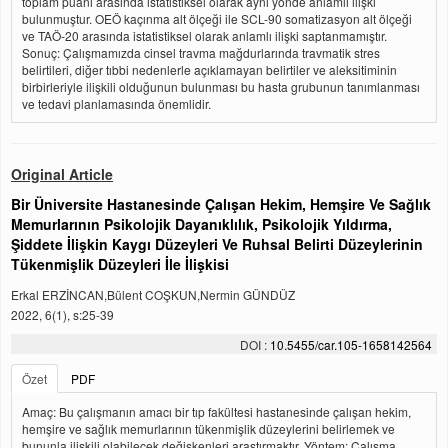
toplam puanı arasında istatistiksel olarak aynı yönde anlamlı ilişki
bulunmuştur. OEÖ kaçınma alt ölçeği ile SCL-90 somatizasyon alt ölçeği
ve TAÖ-20 arasında istatistiksel olarak anlamlı ilişki saptanmamıştır.
Sonuç: Çalışmamızda cinsel travma mağdurlarında travmatik stres
belirtileri, diğer tıbbi nedenlerle açıklamayan belirtiler ve aleksitiminin
birbirleriyle ilişkili olduğunun bulunması bu hasta grubunun tanımlanması
ve tedavi planlamasında önemlidir.
Original Article
Bir Üniversite Hastanesinde Çalışan Hekim, Hemşire Ve Sağlık
Memurlarının Psikolojik Dayanıklılık, Psikolojik Yıldırma,
Şiddete İlişkin Kaygı Düzeyleri Ve Ruhsal Belirti Düzeylerinin
Tükenmişlik Düzeyleri İle İlişkisi
Erkal ERZİNCAN,Bülent COŞKUN,Nermin GÜNDÜZ
2022, 6(1), s:25-39
DOI :
10.5455/car.105-1658142564
Özet
PDF
Amaç: Bu çalışmanın amacı bir tıp fakültesi hastanesinde çalışan hekim,
hemşire ve sağlık memurlarının tükenmişlik düzeylerini belirlemek ve
bununla ilişkili olabilecek değişkenleri araştırmaktır. Yöntem: Çalışma