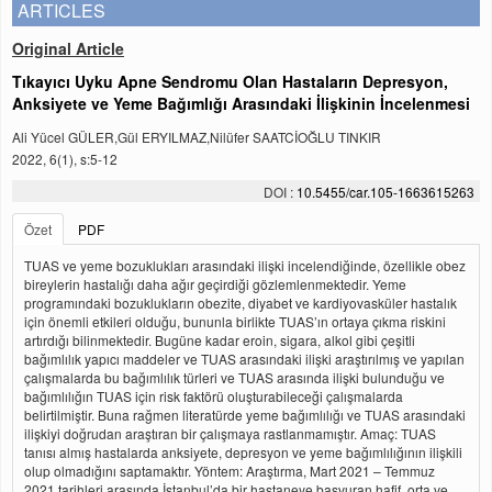
ARTICLES
Original Article
Tıkayıcı Uyku Apne Sendromu Olan Hastaların Depresyon,
Anksiyete ve Yeme Bağımlığı Arasındaki İlişkinin İncelenmesi
Ali Yücel GÜLER,Gül ERYILMAZ,Nilüfer SAATCİOĞLU TINKIR
2022, 6(1), s:5-12
DOI :
10.5455/car.105-1663615263
Özet
PDF
TUAS ve yeme bozuklukları arasındaki ilişki incelendiğinde, özellikle obez
bireylerin hastalığı daha ağır geçirdiği gözlemlenmektedir. Yeme
programındaki bozuklukların obezite, diyabet ve kardiyovasküler hastalık
için önemli etkileri olduğu, bununla birlikte TUAS’ın ortaya çıkma riskini
artırdığı bilinmektedir. Bugüne kadar eroin, sigara, alkol gibi çeşitli
bağımlılık yapıcı maddeler ve TUAS arasındaki ilişki araştırılmış ve yapılan
çalışmalarda bu bağımlılık türleri ve TUAS arasında ilişki bulunduğu ve
bağımlılığın TUAS için risk faktörü oluşturabileceği çalışmalarda
belirtilmiştir. Buna rağmen literatürde yeme bağımlılığı ve TUAS arasındaki
ilişkiyi doğrudan araştıran bir çalışmaya rastlanmamıştır. Amaç: TUAS
tanısı almış hastalarda anksiyete, depresyon ve yeme bağımlılığının ilişkili
olup olmadığını saptamaktır. Yöntem: Araştırma, Mart 2021 – Temmuz
2021 tarihleri arasında İstanbul’da bir hastaneye başvuran hafif, orta ve