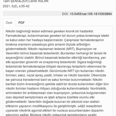
Tijen ŞENGEZER,Caner ASLAN
2021, 5(2), s:35-42
DOI :
10.5455/car.105-1610303894
Özet
PDF
Nikotin bağımlılığı tedavi edilmesi gereken kronik bir hastalıktır.
Farmakoterapi, kullanılmaması gereken bir durum yoksa bırakmaya istekli
ve kabul eden her hastaya başlanmalıdır. Çalışmalar farmakoterapinin
bırakma oranlarını plaseboya göre anlamlı ölçüde arttırdığını
göstermektedir. Nikotin replasman tedavisi (NRT), Bupropiyon ve
Vareniklin birinci basamak tedavilerdir. Bunlardan herhangi bir tanesi ilk
seçeneğimiz olabilir. Birinci basamak tedaviler etkinliği kanıtlanmış, yan
etki açısından güvenilir ve onaylanmış tedavilerdir. Sigara bağımlılığı
tedavisinde farmakoterapiye bilişsel davranışçı terapilerin eklenmesi ile
başarı oranları yükselmektedir. Günümüzde NRT için kullanılan nikotin
formları; sakız, nazal sprey, pastil, inhaler ve nikotin bandıdır. Ülkemizde
ise yalnızca transdermal bant ve sakız formları bulunmaktadır. Nikotin
bantları bizim önereceğimiz şekilde sabit bir dozda kullanılırken diğer tüm
nikotin formları hastanın ihtiyacı olduğunda kullanılmaktadır. Nontrisiklik,
aminoketon bir antidepresan olan bupropiyon, yoksunluk bulgularından
olan depresif semptomlara ve iştah artışına özellikle olumlu etki
göstermektedir. Vareniklin doğada bulunan bir alkoloid olan sistisin
bitkisinin yapısının modifikasyonu ile geliştirilmiştir. α4β2 reseptörleri
uyararak nikotinik agonist etkileri ile nucleus accumbensden dopamin
salınımını sağlar. Böylece nikotin yoksunluk semptomlarını azaltır.