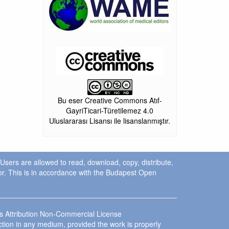
Bu eser Creative Commons Atıf-
GayriTicari-Türetilemez 4.0
Uluslararası Lisansı ile lisanslanmıştır.
. Users are allowed to read, download, copy, distribute,
uthor. This is in accordance with the Budapest Open
ns Attribution Non-Commercial License
ction in any medium, provided the work is properly