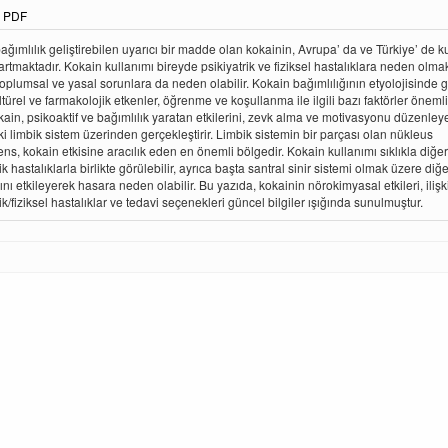
PDF
bağımlılık geliştirebilen uyarıcı bir madde olan kokainin, Avrupa’ da ve Türkiye’ de k
artmaktadır. Kokain kullanımı bireyde psikiyatrik ve fiziksel hastalıklara neden olma
, toplumsal ve yasal sorunlara da neden olabilir. Kokain bağımlılığının etyolojisinde g
türel ve farmakolojik etkenler, öğrenme ve koşullanma ile ilgili bazı faktörler önemli
okain, psikoaktif ve bağımlılık yaratan etkilerini, zevk alma ve motivasyonu düzenley
i limbik sistem üzerinden gerçekleştirir. Limbik sistemin bir parçası olan nükleus
s, kokain etkisine aracılık eden en önemli bölgedir. Kokain kullanımı sıklıkla diğer
ik hastalıklarla birlikte görülebilir, ayrıca başta santral sinir sistemi olmak üzere diğ
nı etkileyerek hasara neden olabilir. Bu yazıda, kokainin nörokimyasal etkileri, ilişki
ik/fiziksel hastalıklar ve tedavi seçenekleri güncel bilgiler ışığında sunulmuştur.