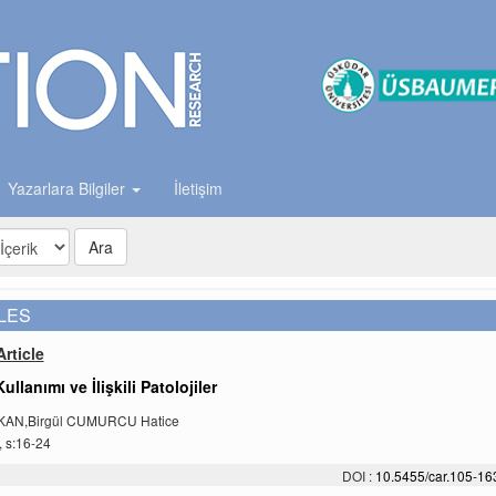
Yazarlara Bilgiler
İletişim
Ara
LES
rticle
llanımı ve İlişkili Patolojiler
AKAN,Birgül CUMURCU Hatice
, s:16-24
DOI :
10.5455/car.105-1