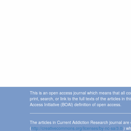
This is an open access journal which means that all cont
print, search, or link to the full texts of the articles 
Access Initiative (BOAI) definition of open access.
The articles in Current Addiction Research journal ar
(
http://creativecommons.org/licenses/by-nc-sa/3.0/
) wh