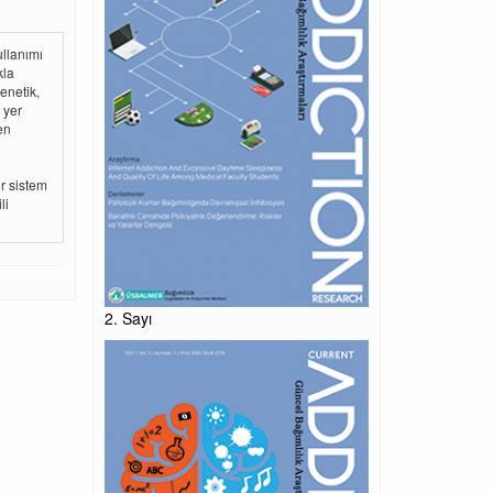
ullanımı
kla
enetik,
 yer
en
er sistem
li
2. Sayı