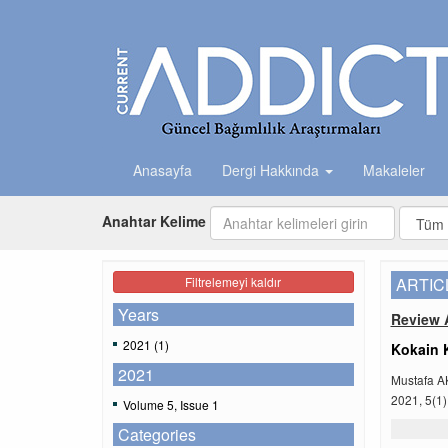
Anasayfa
Dergi Hakkında
Makaleler
Anahtar Kelime
Filtrelemeyi kaldır
ARTIC
Years
Review A
2021 (1)
Kokain Ku
2021
Mustafa 
2021, 5(1)
Volume 5, Issue 1
Categories