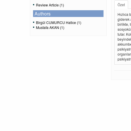
Özet
Review Article (1)
Authors
Hızlıca 
giderek 
Birgül CUMURCU Hatice (1)
birlikte
Mustafa AKAN (1)
sosyokül
tutar. K
beyindek
akkumben
psikiyatr
organları
psikiyatr