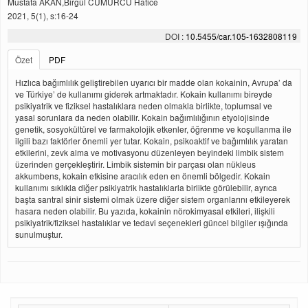
Mustafa AKAN,Birgül CUMURCU Hatice
2021, 5(1), s:16-24
DOI :
10.5455/car.105-1632808119
Özet
PDF
Hızlıca bağımlılık geliştirebilen uyarıcı bir madde olan kokainin, Avrupa’ da
ve Türkiye’ de kullanımı giderek artmaktadır. Kokain kullanımı bireyde
psikiyatrik ve fiziksel hastalıklara neden olmakla birlikte, toplumsal ve
yasal sorunlara da neden olabilir. Kokain bağımlılığının etyolojisinde
genetik, sosyokültürel ve farmakolojik etkenler, öğrenme ve koşullanma ile
ilgili bazı faktörler önemli yer tutar. Kokain, psikoaktif ve bağımlılık yaratan
etkilerini, zevk alma ve motivasyonu düzenleyen beyindeki limbik sistem
üzerinden gerçekleştirir. Limbik sistemin bir parçası olan nükleus
akkumbens, kokain etkisine aracılık eden en önemli bölgedir. Kokain
kullanımı sıklıkla diğer psikiyatrik hastalıklarla birlikte görülebilir, ayrıca
başta santral sinir sistemi olmak üzere diğer sistem organlarını etkileyerek
hasara neden olabilir. Bu yazıda, kokainin nörokimyasal etkileri, ilişkili
psikiyatrik/fiziksel hastalıklar ve tedavi seçenekleri güncel bilgiler ışığında
sunulmuştur.