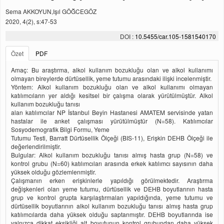
Sema AKKOYUN,Işıl GÖĞCEGÖZ
2020, 4(2), s:47-53
DOI :
10.5455/car.105-1581540170
Özet
PDF
Amaç: Bu araştırma, alkol kullanım bozukluğu olan ve alkol kullanımı
olmayan bireylerde dürtüsellik, yeme tutumu arasındaki ilişki incelenmiştir.
Yöntem: Alkol kullanım bozukluğu olan ve alkol kullanımı olmayan
katılımcıların yer aldığı kesitsel bir çalışma olarak yürütülmüştür. Alkol
kullanım bozukluğu tanısı
alan katılımcılar NP İstanbul Beyin Hastanesi AMATEM servisinde yatan
hastalar ile anket çalışması yürütülmüştür (N=58). Katılımcılar
Sosyodemografik Bilgi Formu, Yeme
Tutumu Testi, Barratt Dürtüsellik Ölçeği (BIS-11), Erişkin DEHB Ölçeği ile
değerlendirilmiştir.
Bulgular: Alkol kullanım bozukluğu tanısı almış hasta grup (N=58) ve
kontrol grubu (N=60) katılımcıları arasında erkek katılımcı sayısının daha
yüksek olduğu gözlemlenmiştir.
Çalışmanın erken erişkinlerle yapıldığı görülmektedir. Araştırma
değişkenleri olan yeme tutumu, dürtüsellik ve DEHB boyutlarının hasta
grup ve kontrol grupta karşılaştırmaları yapıldığında, yeme tutumu ve
dürtüsellik boyutlarının alkol kullanım bozukluğu tanısı almış hasta grup
katılımcılarda daha yüksek olduğu saptanmıştır. DEHB boyutlarında ise
yalnızca dikkat eksikliği alt boyutunun kontrol grubundan daha yüksek