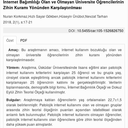
İnternet Bağımlılığı Olan ve Olmayan Üniversite Öğrencilerinin
Zihin Kuramı Yönünden Karşılaştırılması
Nuran Korkmaz,Hızlı Sayar Gökben,Hüseyin Ünübol,Nevzat Tarhan
2018, 2(1), s:17-21
DOI :
10.5455/car.105-1526826750
Özet
PDF
Amaç:
Bu araştırmanın amacı, internet kullanım bozukluğu olan ve
olmayan üniversite öğrencilerinin zihin kuramı yönünden
karşılaştırılmasıdır.
Yöntem:
Araştırma, Üsküdar Üniversitesinde lisans eğitimi alan patolojik
internet kullanımı kriterlerini karşılayan 25 öğrenci ve bu grupla yaş,
cinsiyet olarak eşleştirilmiş ancak patolojik internet kullanımı kriterlerini
karşılamayan 25 öğrencinin katılımı ile gerçekleştirilmiştir. Verilerin
toplanmasında, demografik bilgi formu, İnternet Bağımlılık Ölçeği ve Dokuz
Eylül Zihin Teorisi Ölçeği kullanılmıştır.
Bulgular:
Araştırmaya katılan öğrencilerin yaş ortalamaları 22,7±1,5
olarak belirlenmiştir. Patolojik internet kullanımı olan ve olmayan gruplar
arasında zihin teorisi ölçeğinin puanları açısından istatistiksel olarak
anlamlı fark bulunmuştur. Patolojik internet kullanımı olmayan öğrenciler,
patolojik internet kullanımı olan öğrencilere göre zihin teorisi ölçeğinden
daha yüksek puan almışlardır.