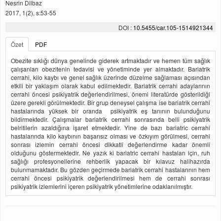
Nesrin Dilbaz
2017, 1(2), s:53-55
DOI :
10.5455/car.105-1514921344
Özet
PDF
Obezite sıklığı dünya genelinde giderek artmaktadır ve hemen tüm sağlık
çalışanları obezitenin tedavisi ve yönetiminde yer almaktadır. Bariatrik
cerrahi, kilo kaybı ve genel sağlık üzerinde düzelme sağlaması açısından
etkili bir yaklaşım olarak kabul edilmektedir. Bariatrik cerrahi adaylarının
cerrahi öncesi psikiyatrik değerlendirilmesi, önemi literatürde gösterildiği
üzere gerekli görülmektedir. Bir grup deneysel çalışma ise bariatrik cerrahi
hastalarında yüksek bir oranda psikiyatrik eş tanının bulunduğunu
bildirmektedir. Çalışmalar bariatrik cerrahi sonrasında belli psikiyatrik
belritilerin azaldığına işaret etmektedir. Yine de bazı bariatric cerrahi
hastalarında kilo kaybının başarısız olması ve özkıyım görülmesi, cerrahi
sonrası izlemin cerrahi öncesi dikkatli değerlendirme kadar önemli
olduğunu göstermektedir. Ne yazık ki bariatric cerrahi hastaları için, ruh
sağlığı profesyonellerine rehberlik yapacak bir kılavuz halihazırda
bulunmamaktadır. Bu gözden geçirmede bariatrik cerrahi hastalarının hem
cerrahi öncesi psikiyatrik değerlendirilmesi hem de cerrahi sonrası
psikiyatrik izlemlerini içeren psikiyatrik yönetimlerine odaklanılmıştır.