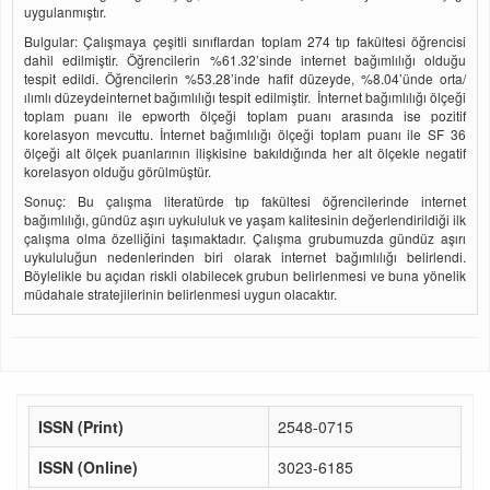
uygulanmıştır.
Bulgular: Çalışmaya çeşitli sınıflardan toplam 274 tıp fakültesi öğrencisi
dahil edilmiştir. Öğrencilerin %61.32’sinde internet bağımlılığı olduğu
tespit edildi. Öğrencilerin %53.28’inde hafif düzeyde, %8.04’ünde orta/
ılımlı düzeydeinternet bağımlılığı tespit edilmiştir. İnternet bağımlılığı ölçeği
toplam puanı ile epworth ölçeği toplam puanı arasında ise pozitif
korelasyon mevcuttu. İnternet bağımlılığı ölçeği toplam puanı ile SF 36
ölçeği alt ölçek puanlarının ilişkisine bakıldığında her alt ölçekle negatif
korelasyon olduğu görülmüştür.
Sonuç: Bu çalışma literatürde tıp fakültesi öğrencilerinde internet
bağımlılığı, gündüz aşırı uykululuk ve yaşam kalitesinin değerlendirildiği ilk
çalışma olma özelliğini taşımaktadır. Çalışma grubumuzda gündüz aşırı
uykululuğun nedenlerinden biri olarak internet bağımlılığı belirlendi.
Böylelikle bu açıdan riskli olabilecek grubun belirlenmesi ve buna yönelik
müdahale stratejilerinin belirlenmesi uygun olacaktır.
ISSN (Print)
2548-0715
ISSN (Online)
3023-6185