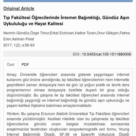
Original Article
Tıp Fakültesi Öğrecilerinde İnternet Bağımlılığı, Gündüz Aşırı
Uykululuğu ve Hayat Kalitesi
Nermin Gündüz,Özge Timur,Erkal Erzincan,Hatice Turan,Onur Gökçen,Fatma
Eren,Aslıhan Polat
2017, 1(2), s:56-63
DOI :
10.5455/car.105-1511880006
Özet
PDF
Amaç: Üniversite öğrencileri arasında giderek yaygınlaşan internet
kullanımı göz önüne alındığında, tıp fakültesi öğrencilerinin hem internette
geçirdikleri zaman dolayısıyla hem de gün içi yoğun pratik ve teorik ders
programlarının olması dolayısıyla özellikle duyarlı bir grup olduğu
düşünülmüştür. Bu çalışma ile tıp fakültesi öğrencileri arasında internet
bağımlılığı yaygınlığı ve internet bağımlılığı ile gündüz aşırı uykululuğu ve
yaşam kalitesi ilişkisine bakılması amaçlanmaktadır.
Yöntem: Bu çalışma Erzurum Atatürk Üniversitesi Tıp Fakültesi öğrencileri
arasında yürütülmüştür. Kesitsel nitelikte olan bu çalışmada tıp fakültesi
öğrencilerine gönüllü onam belgesi imzalatılması sonrasında
araştırmacılar tarafından oluşturulan sosyodemografik veri formu, Young
İnternet Bağımlılığı Ölçeği, SF-36 ve Epworth Uykululuk Ölçeği