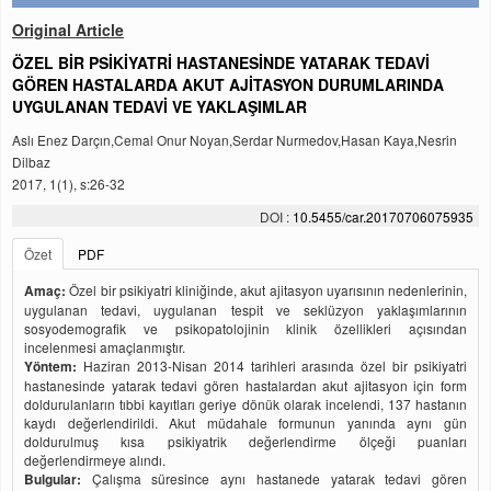
Original Article
ÖZEL BİR PSİKİYATRİ HASTANESİNDE YATARAK TEDAVİ
GÖREN HASTALARDA AKUT AJİTASYON DURUMLARINDA
UYGULANAN TEDAVİ VE YAKLAŞIMLAR
Aslı Enez Darçın,Cemal Onur Noyan,Serdar Nurmedov,Hasan Kaya,Nesrin
Dilbaz
2017, 1(1), s:26-32
DOI :
10.5455/car.20170706075935
Özet
PDF
Amaç:
Özel bir psikiyatri kliniğinde, akut ajitasyon uyarısının nedenlerinin,
uygulanan tedavi, uygulanan tespit ve seklüzyon yaklaşımlarının
sosyodemografik ve psikopatolojinin klinik özellikleri açısından
incelenmesi amaçlanmıştır.
Yöntem:
Haziran 2013-Nisan 2014 tarihleri arasında özel bir psikiyatri
hastanesinde yatarak tedavi gören hastalardan akut ajitasyon için form
doldurulanların tıbbi kayıtları geriye dönük olarak incelendi, 137 hastanın
kaydı değerlendirildi. Akut müdahale formunun yanında aynı gün
doldurulmuş kısa psikiyatrik değerlendirme ölçeği puanları
değerlendirmeye alındı.
Bulgular:
Çalışma süresince aynı hastanede yatarak tedavi gören