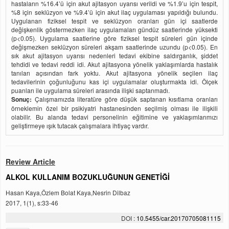
hastaların %16.4’ü için akut ajitasyon uyarısı verildi ve %1.9’u için tespit,
%8 için seklüzyon ve %9.4’ü için akut ilaç uygulaması yapıldığı bulundu.
Uygulanan fiziksel tespit ve seklüzyon oranları gün içi saatlerde
değişkenlik göstermezken ilaç uygulamaları gündüz saatlerinde yüksekti
(p<0.05). Uygulama saatlerine göre fiziksel tespit süreleri gün içinde
değişmezken seklüzyon süreleri akşam saatlerinde uzundu (p<0.05). En
sık akut ajitasyon uyarısı nedenleri tedavi ekibine saldırganlık, şiddet
tehdidi ve tedavi reddi idi. Akut ajitasyona yönelik yaklaşımlarda hastalık
tanıları açısından fark yoktu. Akut ajitasyona yönelik seçilen ilaç
tedavilerinin çoğunluğunu kas içi uygulamalar oluşturmakta idi. Ölçek
puanları ile uygulama süreleri arasında ilişki saptanmadı.
Sonuç:
Çalışmamızda literatüre göre düşük saptanan kısıtlama oranları
örneklemin özel bir psikiyatri hastanesinden seçilmiş olması ile ilişkili
olabilir. Bu alanda tedavi personelinin eğitimine ve yaklaşımlarımızı
geliştirmeye ışık tutacak çalışmalara ihtiyaç vardır.
Review Article
ALKOL KULLANIM BOZUKLUĞUNUN GENETİĞİ
Hasan Kaya,Özlem Bolat Kaya,Nesrin Dilbaz
2017, 1(1), s:33-46
DOI :
10.5455/car.20170705081115