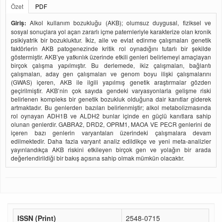
Özet
PDF
Giriş:
Alkol kullanım bozukluğu (AKB); olumsuz duygusal, fiziksel ve
sosyal sonuçlara yol açan zararlı içme paternleriyle karakterize olan kronik
psikiyatrik bir bozukluktur. İkiz, aile ve evlat edinme çalışmaları genetik
faktörlerin AKB patogenezinde kritik rol oynadığını tutarlı bir şekilde
göstermiştir. AKB’ye yatkınlık üzerinde etkili genleri belirlemeyi amaçlayan
birçok çalışma yapılmıştır. Bu derlemede, ikiz çalışmaları, bağlantı
çalışmaları, aday gen çalışmaları ve genom boyu ilişki çalışmalarını
(GWAS) içeren, AKB ile ilgili yapılmış genetik araştırmalar gözden
geçirilmiştir. AKB’nin çok sayıda gendeki varyasyonlarla gelişme riski
belirlenen kompleks bir genetik bozukluk olduğuna dair kanıtlar giderek
artmaktadır. Bu genlerden bazıları belirlenmiştir; alkol metabolizmasında
rol oynayan ADH1B ve ALDH2 bunlar içinde en güçlü kanıtlara sahip
olunan genlerdir. GABRA2, DRD2, OPRM1, MAOA VE PECR genlerini de
içeren bazı genlerin varyantaları üzerindeki çalışmalara devam
edilmektedir. Daha fazla varyant analiz edildikçe ve yeni meta-analizler
yayınlandıkça AKB riskini etkileyen birçok gen ve yolağın bir arada
değerlendirildiği bir bakış açısına sahip olmak mümkün olacaktır.
ISSN (Print)
2548-0715