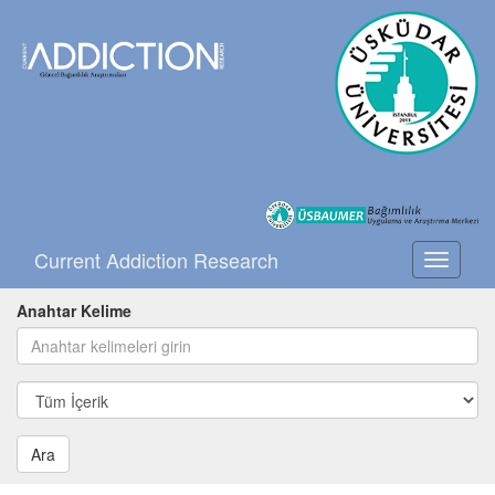
Current Addiction Research
Toggle
navigati
Anahtar Kelime
Ara