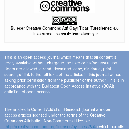
Bu eser Creative Commons Atıf-GayriTicari-Türetilemez 4.0
Uluslararası Lisansı ile lisanslanmıştır.
This is an open access journal which means that all content is
freely available without charge to the user or his/her institution.
Users are allowed to read, download, copy, distribute, print,
search, or link to the full texts of the articles in this journal without
asking prior permission from the publisher or the author. This is in
accordance with the Budapest Open Access Initiative (BOAI)
definition of open access.
The articles in Current Addiction Research journal are open
access articles licensed under the terms of the Creative
Commons Attribution Non-Commercial License
(
http://creativecommons.org/licenses/by-nc-sa/3.0/
) which permits