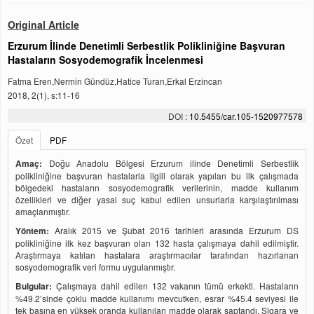
Original Article
Erzurum İlinde Denetimli Serbestlik Polikliniğine Başvuran
Hastaların Sosyodemografik İncelenmesi
Fatma Eren,Nermin Gündüz,Hatice Turan,Erkal Erzincan
2018, 2(1), s:11-16
DOI :
10.5455/car.105-1520977578
Özet
PDF
Amaç:
Doğu Anadolu Bölgesi Erzurum ilinde Denetimli Serbestlik
polikliniğine başvuran hastalarla ilgili olarak yapılan bu ilk çalışmada
bölgedeki hastaların sosyodemografik verilerinin, madde kullanım
özellikleri ve diğer yasal suç kabul edilen unsurlarla karşılaştırılması
amaçlanmıştır.
Yöntem:
Aralık 2015 ve Şubat 2016 tarihleri arasında Erzurum DS
polikliniğine ilk kez başvuran olan 132 hasta çalışmaya dahil edilmiştir.
Araştırmaya katılan hastalara araştırmacılar tarafından hazırlanan
sosyodemografik veri formu uygulanmıştır.
Bulgular:
Çalışmaya dahil edilen 132 vakanın tümü erkekti. Hastaların
%49.2’sinde çoklu madde kullanımı mevcutken, esrar %45.4 seviyesi ile
tek başına en yüksek oranda kullanılan madde olarak saptandı. Sigara ve