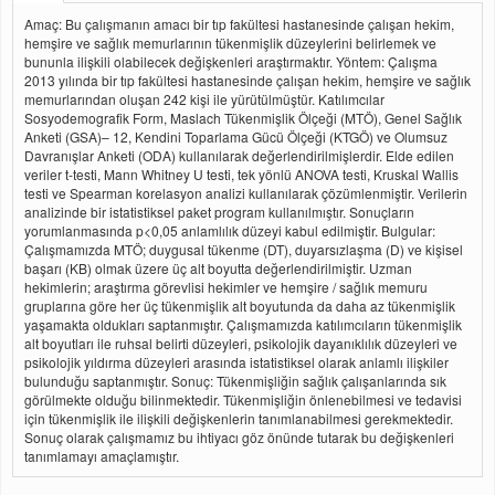
Amaç: Bu çalışmanın amacı bir tıp fakültesi hastanesinde çalışan hekim,
hemşire ve sağlık memurlarının tükenmişlik düzeylerini belirlemek ve
bununla ilişkili olabilecek değişkenleri araştırmaktır. Yöntem: Çalışma
2013 yılında bir tıp fakültesi hastanesinde çalışan hekim, hemşire ve sağlık
memurlarından oluşan 242 kişi ile yürütülmüştür. Katılımcılar
Sosyodemografik Form, Maslach Tükenmişlik Ölçeği (MTÖ), Genel Sağlık
Anketi (GSA)– 12, Kendini Toparlama Gücü Ölçeği (KTGÖ) ve Olumsuz
Davranışlar Anketi (ODA) kullanılarak değerlendirilmişlerdir. Elde edilen
veriler t-testi, Mann Whitney U testi, tek yönlü ANOVA testi, Kruskal Wallis
testi ve Spearman korelasyon analizi kullanılarak çözümlenmiştir. Verilerin
analizinde bir istatistiksel paket program kullanılmıştır. Sonuçların
yorumlanmasında p<0,05 anlamlılık düzeyi kabul edilmiştir. Bulgular:
Çalışmamızda MTÖ; duygusal tükenme (DT), duyarsızlaşma (D) ve kişisel
başarı (KB) olmak üzere üç alt boyutta değerlendirilmiştir. Uzman
hekimlerin; araştırma görevlisi hekimler ve hemşire / sağlık memuru
gruplarına göre her üç tükenmişlik alt boyutunda da daha az tükenmişlik
yaşamakta oldukları saptanmıştır. Çalışmamızda katılımcıların tükenmişlik
alt boyutları ile ruhsal belirti düzeyleri, psikolojik dayanıklılık düzeyleri ve
psikolojik yıldırma düzeyleri arasında istatistiksel olarak anlamlı ilişkiler
bulunduğu saptanmıştır. Sonuç: Tükenmişliğin sağlık çalışanlarında sık
görülmekte olduğu bilinmektedir. Tükenmişliğin önlenebilmesi ve tedavisi
için tükenmişlik ile ilişkili değişkenlerin tanımlanabilmesi gerekmektedir.
Sonuç olarak çalışmamız bu ihtiyacı göz önünde tutarak bu değişkenleri
tanımlamayı amaçlamıştır.