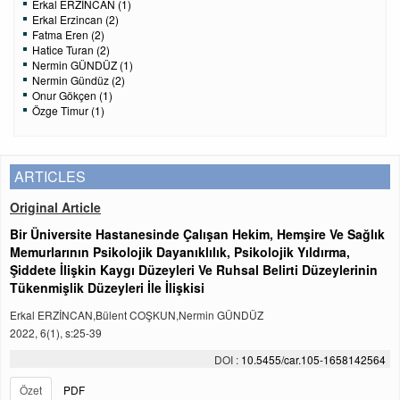
Erkal ERZİNCAN (1)
Erkal Erzincan (2)
Fatma Eren (2)
Hatice Turan (2)
Nermin GÜNDÜZ (1)
Nermin Gündüz (2)
Onur Gökçen (1)
Özge Timur (1)
ARTICLES
Original Article
Bir Üniversite Hastanesinde Çalışan Hekim, Hemşire Ve Sağlık
Memurlarının Psikolojik Dayanıklılık, Psikolojik Yıldırma,
Şiddete İlişkin Kaygı Düzeyleri Ve Ruhsal Belirti Düzeylerinin
Tükenmişlik Düzeyleri İle İlişkisi
Erkal ERZİNCAN,Bülent COŞKUN,Nermin GÜNDÜZ
2022, 6(1), s:25-39
DOI :
10.5455/car.105-1658142564
Özet
PDF