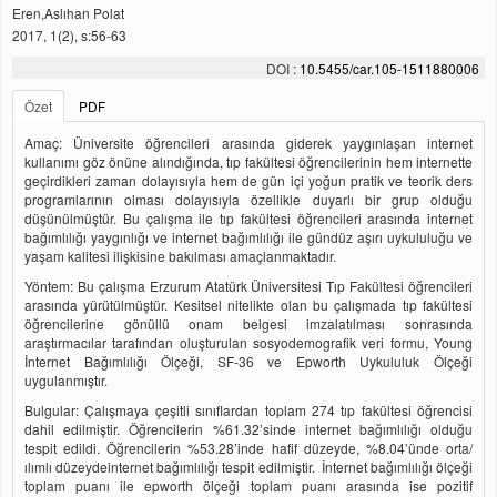
Eren,Aslıhan Polat
2017, 1(2), s:56-63
DOI :
10.5455/car.105-1511880006
Özet
PDF
Amaç: Üniversite öğrencileri arasında giderek yaygınlaşan internet
kullanımı göz önüne alındığında, tıp fakültesi öğrencilerinin hem internette
geçirdikleri zaman dolayısıyla hem de gün içi yoğun pratik ve teorik ders
programlarının olması dolayısıyla özellikle duyarlı bir grup olduğu
düşünülmüştür. Bu çalışma ile tıp fakültesi öğrencileri arasında internet
bağımlılığı yaygınlığı ve internet bağımlılığı ile gündüz aşırı uykululuğu ve
yaşam kalitesi ilişkisine bakılması amaçlanmaktadır.
Yöntem: Bu çalışma Erzurum Atatürk Üniversitesi Tıp Fakültesi öğrencileri
arasında yürütülmüştür. Kesitsel nitelikte olan bu çalışmada tıp fakültesi
öğrencilerine gönüllü onam belgesi imzalatılması sonrasında
araştırmacılar tarafından oluşturulan sosyodemografik veri formu, Young
İnternet Bağımlılığı Ölçeği, SF-36 ve Epworth Uykululuk Ölçeği
uygulanmıştır.
Bulgular: Çalışmaya çeşitli sınıflardan toplam 274 tıp fakültesi öğrencisi
dahil edilmiştir. Öğrencilerin %61.32’sinde internet bağımlılığı olduğu
tespit edildi. Öğrencilerin %53.28’inde hafif düzeyde, %8.04’ünde orta/
ılımlı düzeydeinternet bağımlılığı tespit edilmiştir. İnternet bağımlılığı ölçeği
toplam puanı ile epworth ölçeği toplam puanı arasında ise pozitif