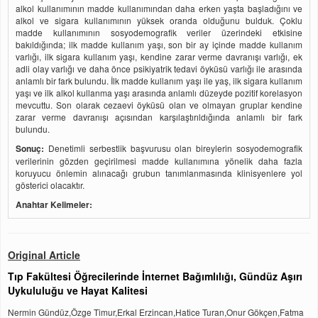
alkol kullanımının madde kullanımından daha erken yaşta başladığını ve
alkol ve sigara kullanımının yüksek oranda olduğunu bulduk. Çoklu
madde kullanımının sosyodemografik veriler üzerindeki etkisine
bakıldığında; ilk madde kullanım yaşı, son bir ay içinde madde kullanım
varlığı, ilk sigara kullanım yaşı, kendine zarar verme davranışı varlığı, ek
adli olay varlığı ve daha önce psikiyatrik tedavi öyküsü varlığı ile arasında
anlamlı bir fark bulundu. İlk madde kullanım yaşı ile yaş, ilk sigara kullanım
yaşı ve ilk alkol kullanma yaşı arasında anlamlı düzeyde pozitif korelasyon
mevcuttu. Son olarak cezaevi öyküsü olan ve olmayan gruplar kendine
zarar verme davranışı açısından karşılaştırıldığında anlamlı bir fark
bulundu.
Sonuç:
Denetimli serbestlik başvurusu olan bireylerin sosyodemografik
verilerinin gözden geçirilmesi madde kullanımına yönelik daha fazla
koruyucu önlemin alınacağı grubun tanımlanmasında klinisyenlere yol
gösterici olacaktır.
Anahtar Kelimeler:
Original Article
Tıp Fakültesi Öğrecilerinde İnternet Bağımlılığı, Gündüz Aşırı
Uykululuğu ve Hayat Kalitesi
Nermin Gündüz,Özge Timur,Erkal Erzincan,Hatice Turan,Onur Gökçen,Fatma