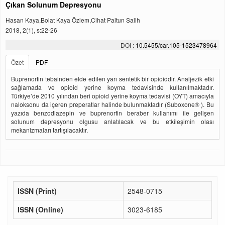
Çıkan Solunum Depresyonu
Hasan Kaya,Bolat Kaya Özlem,Cihat Paltun Salih
2018, 2(1), s:22-26
DOI :
10.5455/car.105-1523478964
Özet
PDF
Buprenorfin tebainden elde edilen yarı sentetik bir opioiddir. Analjezik etki
sağlamada ve opioid yerine koyma tedavisinde kullanılmaktadır.
Türkiye’de 2010 yılından beri opioid yerine koyma tedavisi (OYT) amacıyla
naloksonu da içeren preperatlar halinde bulunmaktadır (Suboxone® ). Bu
yazıda benzodiazepin ve buprenorfin beraber kullanımı ile gelişen
solunum depresyonu olgusu anlatılacak ve bu etkileşimin olası
mekanizmaları tartışılacaktır.
ISSN (Print)
2548-0715
ISSN (Online)
3023-6185