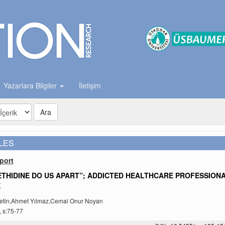
Yazarlara Bilgiler
İletişim
Ara
LES
port
PETHIDINE DO US APART”; ADDICTED HEALTHCARE PROFESSION
E
Çetin,Ahmet Yılmaz,Cemal Onur Noyan
, s:75-77