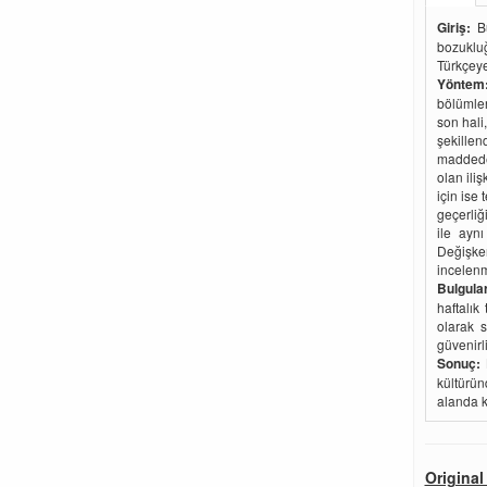
Giriş:
Bu
bozuklu
Türkçeye
Yöntem
bölümler
son hali
şekillen
maddeden
olan ili
için ise 
geçerli
ile ayn
Değişke
incelenmi
Bulgular
haftalık
olarak s
güvenirl
Sonuç:
B
kültürün
alanda k
Original 