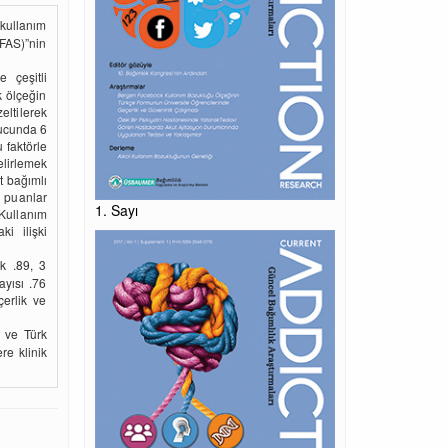
kullanım
FAS)”nin
 çeşitli
k ölçeğin
eltilerek
nucunda 6
 faktörle
elirlemek
üt bağımlı
 puanlar
1. Sayı
Kullanım
i ilişki
ak .89, 3
ayısı .76
çerlik ve
 ve Türk
re klinik