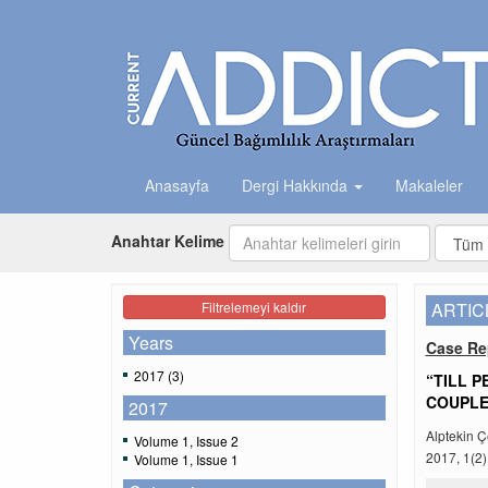
Anasayfa
Dergi Hakkında
Makaleler
Anahtar Kelime
Filtrelemeyi kaldır
ARTIC
Years
Case Re
2017 (3)
“TILL 
COUPL
2017
Alptekin 
Volume 1, Issue 2
2017, 1(2)
Volume 1, Issue 1