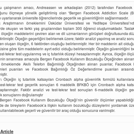
 çalışmanın amacı, Andreassen ve arkadaşları (2012) tarafından Facebook 
ğunu ölçmeye yönelik geliştirilmiş olan “Bergen Facebook Addiction Scale (B
 uyarlanarak üniversite öğrencilerinde geçerlik ve güvenirliğinin sağlanmasıdır.
:
Araştırmanın örneklemini Üsküdar Üniversitesi ve Yeditepe Üniversitesi’nde
de okuyan ve farklı yaş gruplarından toplam 300 öğrenci oluşturmaktadır. Tasla
, ölçeğin maddelerini çeviren alan ve dil uzmanlarının görüşleri doğrultusunda düz
dirilmiştir. Ölçeğin geçerliğini belirlemek üzere; faktör analizi yapılmış ve analiz so
 oluşan ölçeğin, 6 faktörden oluştuğu belirlenmiştir. Her bir maddenin ait olduğu
şkisine göre tüm maddelerin ayırt edici olduğu belirlenmiştir. Ölçeğin güvenirliğini b
test-tekrar test uygulanmış ve iç tutarlılık düzeyi hesaplanmıştır. Ayrıca, ölçeğin ölç
ğinin sınanması amacıyla Bergen Facebook Kullanım Bozukluğu Ölçeğinden alınan
ı örneklemde Akıllı Telefon Bağımlılığı Ölçeğinden alınan puanlar, Facebook 
nleri puanları ve Facebook Bağımlılığı Öz Değerlendirme puanları arasındak
ştir.
:
Ölçeğin iç tutarlılık katsayıları Cronbach alpha güvenirlik formülü kullanılar
 test-tekrar test geçerlik sonuçları 6 maddelik BFKBÖ için Cronbach alpha kats
aptanmıştır. Faktör analizi ve test-tekrar test sonuçları 6-maddelik ölçeğin ge
ik sonuçlarını doğrulamıştır
ergen Facebook Kullanım Bozukluğu Ölçeği’nin güvenilir ölçümler yapabildiği
de de bireylerin Facebook’a ilişkin kullanım bozukluğu düzeylerini yordamak üze
ullanılabilecek geçerli ve güvenilir bir araç olduğu sonucuna varılmıştır.
Article