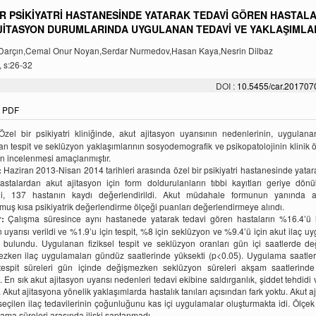
İR PSİKİYATRİ HASTANESİNDE YATARAK TEDAVİ GÖREN HASTAL
JİTASYON DURUMLARINDA UYGULANAN TEDAVİ VE YAKLAŞIMLA
 Darçın,Cemal Onur Noyan,Serdar Nurmedov,Hasan Kaya,Nesrin Dilbaz
, s:26-32
DOI :
10.5455/car.20170
PDF
zel bir psikiyatri kliniğinde, akut ajitasyon uyarısının nedenlerinin, uygulana
n tespit ve seklüzyon yaklaşımlarının sosyodemografik ve psikopatolojinin klinik öz
n incelenmesi amaçlanmıştır.
:
Haziran 2013-Nisan 2014 tarihleri arasında özel bir psikiyatri hastanesinde yatar
stalardan akut ajitasyon için form doldurulanların tıbbi kayıtları geriye dön
di, 137 hastanın kaydı değerlendirildi. Akut müdahale formunun yanında 
muş kısa psikiyatrik değerlendirme ölçeği puanları değerlendirmeye alındı.
:
Çalışma süresince aynı hastanede yatarak tedavi gören hastaların %16.4’ü i
n uyarısı verildi ve %1.9’u için tespit, %8 için seklüzyon ve %9.4’ü için akut ilaç u
ı bulundu. Uygulanan fiziksel tespit ve seklüzyon oranları gün içi saatlerde de
ezken ilaç uygulamaları gündüz saatlerinde yüksekti (p<0.05). Uygulama saatler
l tespit süreleri gün içinde değişmezken seklüzyon süreleri akşam saatlerind
. En sık akut ajitasyon uyarısı nedenleri tedavi ekibine saldırganlık, şiddet tehdidi 
i. Akut ajitasyona yönelik yaklaşımlarda hastalık tanıları açısından fark yoktu. Akut a
seçilen ilaç tedavilerinin çoğunluğunu kas içi uygulamalar oluşturmakta idi. Ölçek
lama süreleri arasında ilişki saptanmadı.