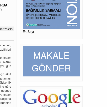
ARDA
R
706075935
Ek Sayı
n tedavi,
ellikleri
MAKALE
ak tedavi
ük olarak
GÖNDER
aynı gün
çin akut
ygulaması
ğişkenlik
ine göre
e uzundu
ve tedavi
jitasyona
 puanları