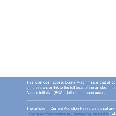
This is an open access journal which means that all cont
print, search, or link to the full texts of the articles 
Access Initiative (BOAI) definition of open access.
The articles in Current Addiction Research journal ar
(
http://creativecommons.org/licenses/by-nc-sa/3.0/
) wh