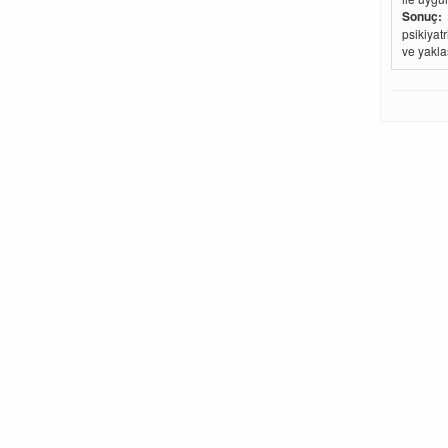
Sonuç:
Ç
psikiyat
ve yaklaş