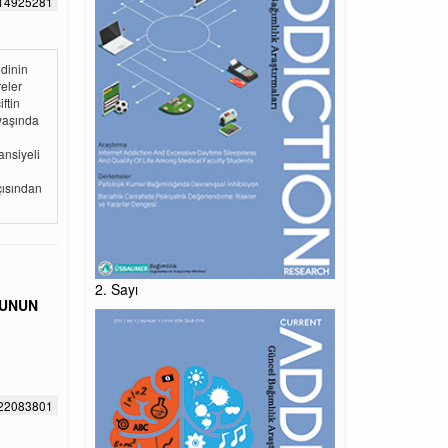
514925281
idinin
reler
ftin
 yaşında
ansiyeli
açısından
2. Sayı
MUNUN
622083801