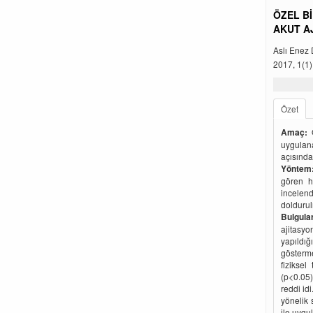
ÖZEL B
AKUT A
Aslı Enez
2017, 1(1)
Özet
Amaç:
Ö
uygulana
açısında
Yöntem
gören ha
incelen
doldurul
Bulgular
ajitasyo
yapıldığ
gösterm
fizikse
(p<0.05)
reddi id
yönelik 
ile uygu