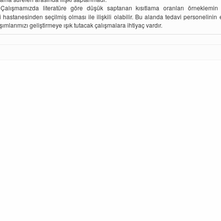
alışmamızda literatüre göre düşük saptanan kısıtlama oranları örneklemin 
ri hastanesinden seçilmiş olması ile ilişkili olabilir. Bu alanda tedavi personelinin 
ımlarımızı geliştirmeye ışık tutacak çalışmalara ihtiyaç vardır.