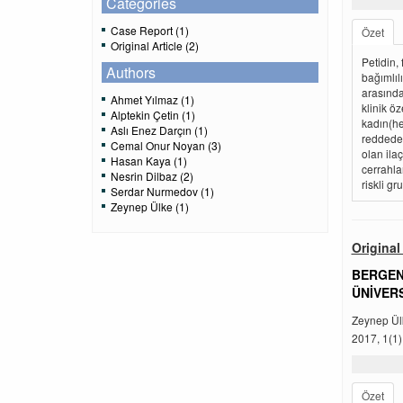
Categories
Case Report (1)
Özet
Original Article (2)
Petidin, 
Authors
bağımlılı
arasında 
Ahmet Yılmaz (1)
klinik ö
Alptekin Çetin (1)
kadın(he
Aslı Enez Darçın (1)
reddeder
Cemal Onur Noyan (3)
olan ila
Hasan Kaya (1)
cerrahlar
Nesrin Dilbaz (2)
riskli gru
Serdar Nurmedov (1)
Zeynep Ülke (1)
Original 
BERGEN
ÜNİVER
Zeynep Ül
2017, 1(1)
Özet