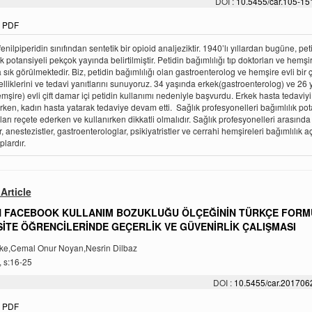
DOI :
10.5455/car.105-1
PDF
fenilpiperidin sınıfından sentetik bir opioid analjeziktir. 1940’lı yıllardan bugüne, pet
k potansiyeli pekçok yayında belirtilmiştir. Petidin bağımlılığı tıp doktorları ve hemşi
sık görülmektedir. Biz, petidin bağımlılığı olan gastroenterolog ve hemşire evli bir çi
zelliklerini ve tedavi yanıtlarını sunuyoruz. 34 yaşında erkek(gastroenterolog) ve 26
mşire) evli çift damar içi petidin kullanımı nedeniyle başvurdu. Erkek hasta tedaviyi
ken, kadın hasta yatarak tedaviye devam etti. Sağlık profesyonelleri bağımlılık pot
çları reçete ederken ve kullanırken dikkatli olmalıdır. Sağlık profesyonelleri arasında
, anestezistler, gastroenterologlar, psikiyatristler ve cerrahi hemşireleri bağımlılık 
plardır.
Article
 FACEBOOK KULLANIM BOZUKLUĞU ÖLÇEĞİNİN TÜRKÇE FOR
SİTE ÖĞRENCİLERİNDE GEÇERLİK VE GÜVENİRLİK ÇALIŞMASI
ke,Cemal Onur Noyan,Nesrin Dilbaz
, s:16-25
DOI :
10.5455/car.20170
PDF