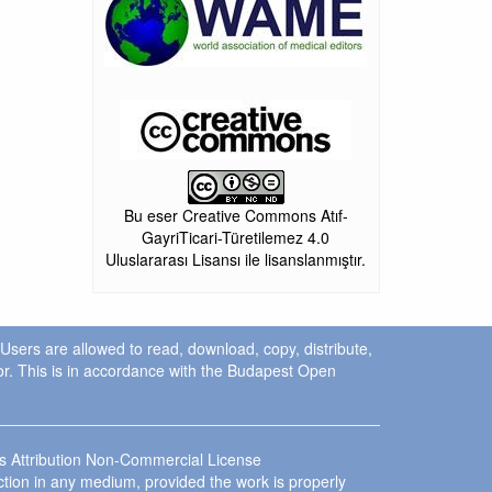
Bu eser Creative Commons Atıf-
GayriTicari-Türetilemez 4.0
Uluslararası Lisansı ile lisanslanmıştır.
. Users are allowed to read, download, copy, distribute,
uthor. This is in accordance with the Budapest Open
ns Attribution Non-Commercial License
ction in any medium, provided the work is properly