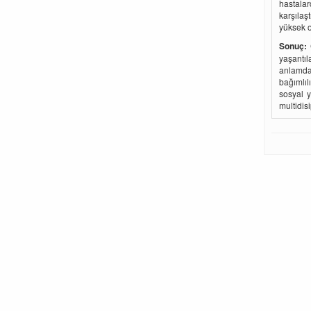
hastalar
karşılaş
yüksek o
Sonuç:
yaşantıl
anlamda
bağımlıl
sosyal y
multidisi