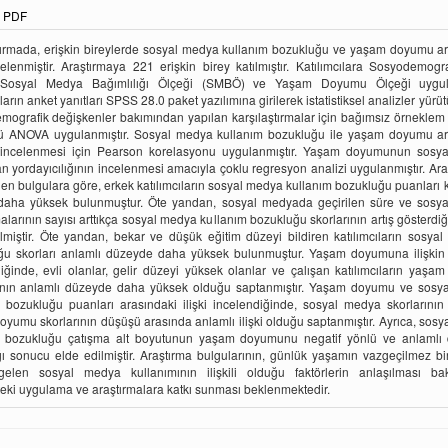
PDF
tırmada, erişkin bireylerde sosyal medya kullanım bozukluğu ve yaşam doyumu ar
ncelenmiştir. Araştırmaya 221 erişkin birey katılmıştır. Katılımcılara Sosyodemogra
Sosyal Medya Bağımlılığı Ölçeği (SMBÖ) ve Yaşam Doyumu Ölçeği uygula
ların anket yanıtları SPSS 28.0 paket yazılımına girilerek istatistiksel analizler yürü
ografik değişkenler bakımından yapılan karşılaştırmalar için bağımsız örneklem t
lü ANOVA uygulanmıştır. Sosyal medya kullanım bozukluğu ile yaşam doyumu ar
in incelenmesi için Pearson korelasyonu uygulanmıştır. Yaşam doyumunun sosy
an yordayıcılığının incelenmesi amacıyla çoklu regresyon analizi uygulanmıştır. Ar
len bulgulara göre, erkek katılımcıların sosyal medya kullanım bozukluğu puanları 
 daha yüksek bulunmuştur. Öte yandan, sosyal medyada geçirilen süre ve sosy
larının sayısı arttıkça sosyal medya kullanım bozukluğu skorlarının artış gösterdi
lmiştir. Öte yandan, bekar ve düşük eğitim düzeyi bildiren katılımcıların sosyal
ğu skorları anlamlı düzeyde daha yüksek bulunmuştur. Yaşam doyumuna ilişkin 
iğinde, evli olanlar, gelir düzeyi yüksek olanlar ve çalışan katılımcıların yaş
ının anlamlı düzeyde daha yüksek olduğu saptanmıştır. Yaşam doyumu ve sosy
 bozukluğu puanları arasındaki ilişki incelendiğinde, sosyal medya skorlarının 
yumu skorlarının düşüşü arasında anlamlı ilişki olduğu saptanmıştır. Ayrıca, sos
m bozukluğu çatışma alt boyutunun yaşam doyumunu negatif yönlü ve anlamlı
ı sonucu elde edilmiştir. Araştırma bulgularının, günlük yaşamın vazgeçilmez bi
gelen sosyal medya kullanımının ilişkili olduğu faktörlerin anlaşılması ba
eki uygulama ve araştırmalara katkı sunması beklenmektedir.