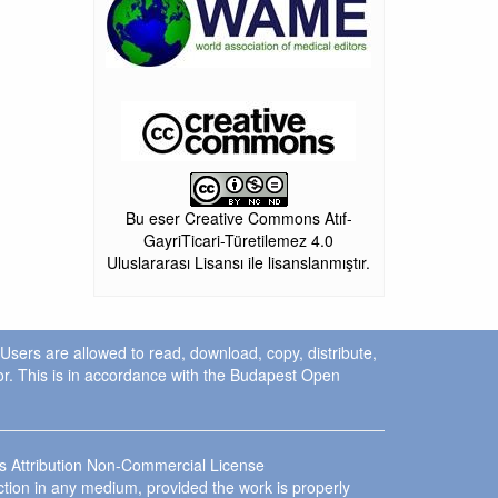
Bu eser Creative Commons Atıf-
GayriTicari-Türetilemez 4.0
Uluslararası Lisansı ile lisanslanmıştır.
. Users are allowed to read, download, copy, distribute,
uthor. This is in accordance with the Budapest Open
ns Attribution Non-Commercial License
ction in any medium, provided the work is properly