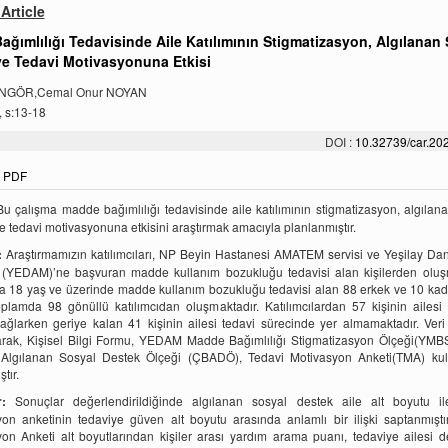
Article
ğımlılığı Tedavisinde Aile Katılımının Stigmatizasyon, Algılanan
ve Tedavi Motivasyonuna Etkisi
NGÖR,Cemal Onur NOYAN
, s:13-18
DOI :
10.32739/car.202
PDF
u çalışma madde bağımlılığı tedavisinde aile katılımının stigmatizasyon, algılan
e tedavi motivasyonuna etkisini araştırmak amacıyla planlanmıştır.
:
Araştırmamızın katılımcıları, NP Beyin Hastanesi AMATEM servisi ve Yeşilay Da
 (YEDAM)’ne başvuran madde kullanım bozukluğu tedavisi alan kişilerden oluşm
a 18 yaş ve üzerinde madde kullanım bozukluğu tedavisi alan 88 erkek ve 10 ka
plamda 98 gönüllü katılımcıdan oluşmaktadır. Katılımcılardan 57 kişinin ailesi
sağlarken geriye kalan 41 kişinin ailesi tedavi sürecinde yer almamaktadır. Ver
larak, Kişisel Bilgi Formu, YEDAM Madde Bağımlılığı Stigmatizasyon Ölçeği(YMB
 Algılanan Sosyal Destek Ölçeği (ÇBADÖ), Tedavi Motivasyon Anketi(TMA) kull
tır.
:
Sonuçlar değerlendirildiğinde algılanan sosyal destek aile alt boyutu il
on anketinin tedaviye güven alt boyutu arasında anlamlı bir ilişki saptanmıştı
on Anketi alt boyutlarından kişiler arası yardım arama puanı, tedaviye ailesi d