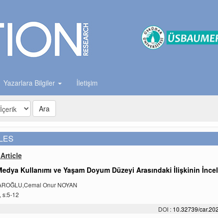
Yazarlara Bilgiler
İletişim
Ara
LES
Article
Medya Kullanımı ve Yaşam Doyum Düzeyi Arasındaki İlişkinin İnce
AROĞLU,Cemal Onur NOYAN
, s:5-12
DOI :
10.32739/car.202