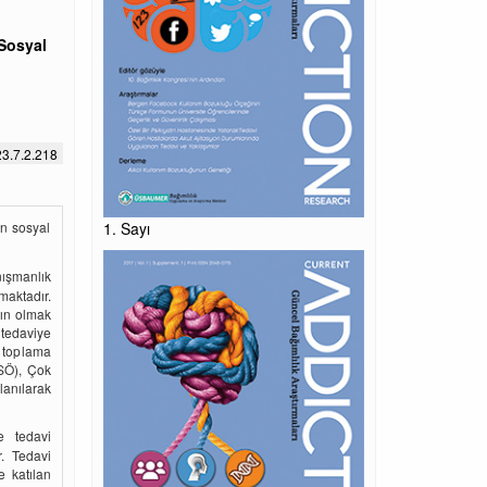
 Sosyal
3.7.2.218
an sosyal
1. Sayı
nışmanlık
aktadır.
dın olmak
 tedaviye
i toplama
SÖ), Çok
anılarak
e tedavi
r. Tedavi
e katılan