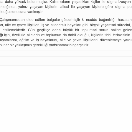
da daha yüksek bulunmuştur. Katılımcıların yaşadıkları kişiler ile stigmatizasyon
tırıldığında, yalnız yaşayan kişilerin, ailesi ile yaşayan kişilere göre stigma pu
lduğu sonucuna varılmıştır.
Çalışmamızdan elde edilen bulgular göstermiştir ki madde bağımlılığı; hastalar
arı, aile ve çevre ilişkileri, iş ve akademik hayatları gibi birçok yaşamsal sürecini
 etkilemektedir. Gün geçtikçe daha büyük bir toplumsal sorun haline gel
ığı için, özellikle ailelerin ve toplumun da dahil olduğu, kişilerin tıbbi tedavisinin 
aşamlarını, eğitim ve iş hayatlarını, aile ve çevre ilişkilerini düzenlemeye yard
pliner bir yaklaşımın gerekliliği yadsınamaz bir gerçektir.