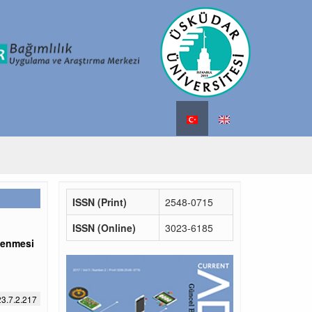
ISSN (Print)
2548-0715
ISSN (Online)
3023-6185
lenmesi
3.7.2.217