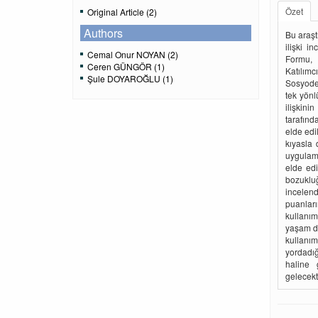
Özet
Original Article (2)
Authors
Bu araş
ilişki i
Cemal Onur NOYAN (2)
Formu, 
Ceren GÜNGÖR (1)
Katılımcı
Şule DOYAROĞLU (1)
Sosyodem
tek yön
ilişkin
tarafınd
elde edi
kıyasla
uygulama
elde edi
bozuklu
incelend
puanlar
kullanım
yaşam do
kullanı
yordadığ
haline 
gelecekt