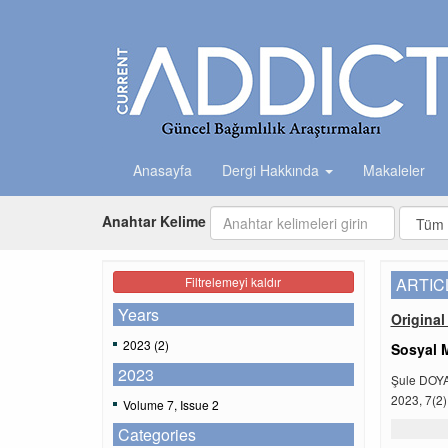
Anasayfa
Dergi Hakkında
Makaleler
Anahtar Kelime
Filtrelemeyi kaldır
ARTIC
Years
Original 
2023 (2)
Sosyal 
2023
Şule DOY
2023, 7(2)
Volume 7, Issue 2
Categories