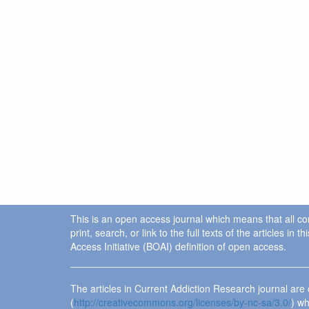
This is an open access journal which means that all cont
print, search, or link to the full texts of the articles 
Access Initiative (BOAI) definition of open access.
The articles in Current Addiction Research journal ar
(
http://creativecommons.org/licenses/by-nc-sa/3.0/
) wh