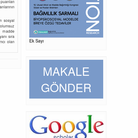
 puanları
anlarının
ın sosyal
, olumsuz
en madde
yanı sıra
Ek Sayı
ımcı olan
MAKALE
GÖNDER