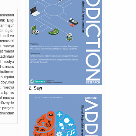
asındaki
fik Bilgi
nmıştır.
tülmüştür.
-testi ve
asındaki
al medya
aştırmada
kadınlara
al medya
ği sonucu
 kullanım
bulgular
am doyumu
al medya
2. Sayı
artışı ve
yal medya
 düzeyde
r parçası
kımından