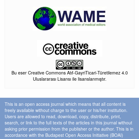
Bu eser Creative Commons Atıf-GayriTicari-Türetilemez 4.0
Uluslararası Lisansı ile lisanslanmıştır.
This is an open access journal which means that all content is
freely available without charge to the user or his/her institution.
Users are allowed to read, download, copy, distribute, print,
search, or link to the full texts of the articles in this journal without
asking prior permission from the publisher or the author. This is in
accordance with the Budapest Open Access Initiative (BOAI)