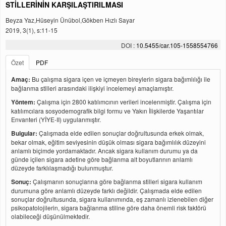
STİLLERİNİN KARŞILAŞTIRILMASI
Beyza Yaz,Hüseyin Ünübol,Gökben Hızlı Sayar
2019, 3(1), s:11-15
DOI :
10.5455/car.105-1558554766
Özet
PDF
Amaç:
Bu çalışma sigara içen ve içmeyen bireylerin sigara bağımlılığı ile
bağlanma stilleri arasındaki ilişkiyi incelemeyi amaçlamıştır.
Yöntem:
Çalışma için 2800 katılımcının verileri incelenmiştir. Çalışma için
katılımcılara sosyodemografik bilgi formu ve Yakın İlişkilerde Yaşantılar
Envanteri (YİYE-II) uygulanmıştır.
Bulgular:
Çalışmada elde edilen sonuçlar doğrultusunda erkek olmak,
bekar olmak, eğitim seviyesinin düşük olması sigara bağımlılık düzeyini
anlamlı biçimde yordamaktadır. Ancak sigara kullanım durumu ya da
günde içilen sigara adetine göre bağlanma alt boyutlarının anlamlı
düzeyde farklılaşmadığı bulunmuştur.
Sonuç:
Çalışmanın sonuçlarına göre bağlanma stilleri sigara kullanım
durumuna göre anlamlı düzeyde farklı değildir. Çalışmada elde edilen
sonuçlar doğrultusunda, sigara kullanımında, eş zamanlı izlenebilen diğer
psikopatolojilerin, sigara bağlanma stiline göre daha önemli risk faktörü
olabileceği düşünülmektedir.