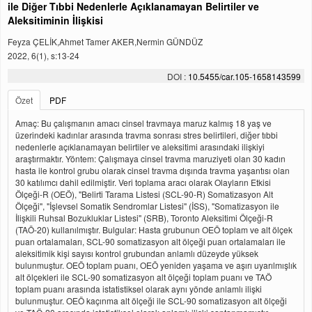
ile Diğer Tıbbi Nedenlerle Açıklanamayan Belirtiler ve
Aleksitiminin İlişkisi
Feyza ÇELİK,Ahmet Tamer AKER,Nermin GÜNDÜZ
2022, 6(1), s:13-24
DOI :
10.5455/car.105-1658143599
Özet
PDF
Amaç: Bu çalışmanın amacı cinsel travmaya maruz kalmış 18 yaş ve
üzerindeki kadınlar arasında travma sonrası stres belirtileri, diğer tıbbi
nedenlerle açıklanamayan belirtiler ve aleksitimi arasındaki ilişkiyi
araştırmaktır. Yöntem: Çalışmaya cinsel travma maruziyeti olan 30 kadın
hasta ile kontrol grubu olarak cinsel travma dışında travma yaşantısı olan
30 katılımcı dahil edilmiştir. Veri toplama aracı olarak Olayların Etkisi
Ölçeği-R (OEÖ), "Belirti Tarama Listesi (SCL-90-R) Somatizasyon Alt
Ölçeği", "İşlevsel Somatik Sendromlar Listesi" (İSS), "Somatizasyon ile
İlişkili Ruhsal Bozukluklar Listesi" (SRB), Toronto Aleksitimi Ölçeği-R
(TAÖ-20) kullanılmıştır. Bulgular: Hasta grubunun OEÖ toplam ve alt ölçek
puan ortalamaları, SCL-90 somatizasyon alt ölçeği puan ortalamaları ile
aleksitimik kişi sayısı kontrol grubundan anlamlı düzeyde yüksek
bulunmuştur. OEÖ toplam puanı, OEÖ yeniden yaşama ve aşırı uyarılmışlık
alt ölçekleri ile SCL-90 somatizasyon alt ölçeği toplam puanı ve TAÖ
toplam puanı arasında istatistiksel olarak aynı yönde anlamlı ilişki
bulunmuştur. OEÖ kaçınma alt ölçeği ile SCL-90 somatizasyon alt ölçeği